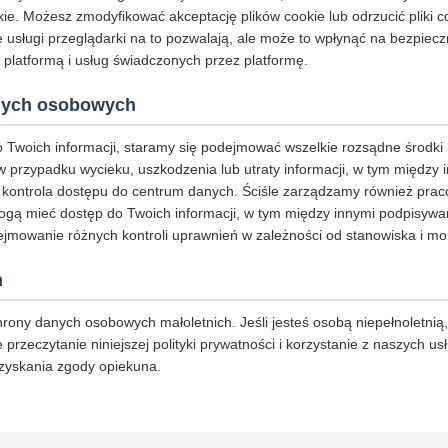
ie. Możesz zmodyfikować akceptację plików cookie lub odrzucić pliki co
 usługi przeglądarki na to pozwalają, ale może to wpłynąć na bezpiecz
 platformą i usług świadczonych przez platformę.
nych osobowych
 Twoich informacji, staramy się podejmować wszelkie rozsądne środki
 w przypadku wycieku, uszkodzenia lub utraty informacji, w tym między
 kontrola dostępu do centrum danych. Ściśle zarządzamy również prac
gą mieć dostęp do Twoich informacji, w tym między innymi podpisywa
jmowanie różnych kontroli uprawnień w zależności od stanowiska i mon
h
ony danych osobowych małoletnich. Jeśli jesteś osobą niepełnoletnią,
rzeczytanie niniejszej polityki prywatności i korzystanie z naszych u
zyskania zgody opiekuna.