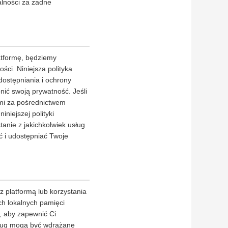
lności za żadne
atformę, będziemy
ci. Niniejsza polityka
ostępniania i ochrony
nić swoją prywatność. Jeśli
ami za pośrednictwem
iniejszej polityki
anie z jakichkolwiek usług
 i udostępniać Twoje
 platformą lub korzystania
ch lokalnych pamięci
, aby zapewnić Ci
usług mogą być wdrażane