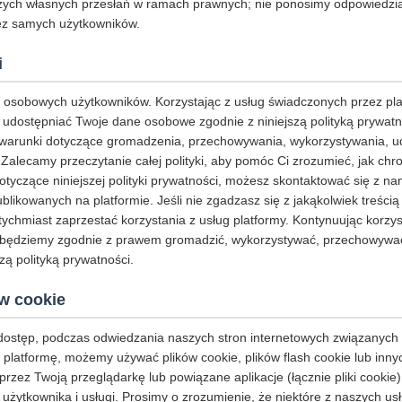
ych własnych przesłań w ramach prawnych; nie ponosimy odpowiedzia
ez samych użytkowników.
i
osobowych użytkowników. Korzystając z usług świadczonych przez pl
udostępniać Twoje dane osobowe zgodnie z niniejszą polityką prywatnoś
warunki dotyczące gromadzenia, przechowywania, wykorzystywania, ud
lecamy przeczytanie całej polityki, aby pomóc Ci zrozumieć, jak chro
otyczące niniejszej polityki prywatności, możesz skontaktować się z n
likowanych na platformie. Jeśli nie zgadzasz się z jakąkolwiek treścią n
ychmiast zaprzestać korzystania z usług platformy. Kontynuując korzyst
e będziemy zgodnie z prawem gromadzić, wykorzystywać, przechowywać
zą polityką prywatności.
w cookie
 dostęp, podczas odwiedzania naszych stron internetowych związanych z
 platformę, możemy używać plików cookie, plików flash cookie lub inny
zez Twoją przeglądarkę lub powiązane aplikacje (łącznie pliki cookie)
użytkownika i usługi. Prosimy o zrozumienie, że niektóre z naszych 