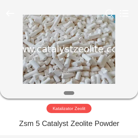
CATALYSTS
GROUP
CO.,LTD.
All
Rights
Reserved.
DOM
PRODUKTY
O
NAS
WYCIECZKA
PO
Katalizator Zeolit
FABRYCE
Zsm 5 Catalyst Zeolite Powder