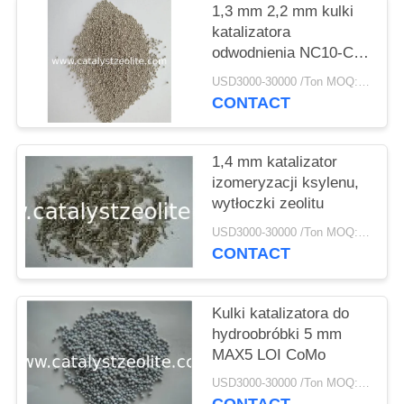
PRIVACY
1,3 mm 2,2 mm kulki
POLICY
katalizatora
odwodnienia NC10-C14
alkanu na alken
USD3000-30000 /Ton MOQ:1 KG
CONTACT
1,4 mm katalizator
izomeryzacji ksylenu,
wytłoczki zeolitu
USD3000-30000 /Ton MOQ:1 KG
CONTACT
Kulki katalizatora do
hydroobróbki 5 mm
MAX5 LOI CoMo
USD3000-30000 /Ton MOQ:1 KG