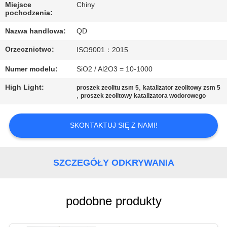
KONTROLA
Miejsce
Chiny
pochodzenia:
JAKOŚCI
Nazwa handlowa:
QD
SKONTAKTUJ
Orzecznictwo:
ISO9001：2015
SIĘ
Numer modelu:
SiO2 / Al2O3 = 10-1000
Z
High Light:
,
proszek zeolitu zsm 5
katalizator zeolitowy zsm 5
,
proszek zeolitowy katalizatora wodorowego
NAMI
SKONTAKTUJ SIĘ Z NAMI!
AKTUALNOŚCI
SZCZEGÓŁY ODKRYWANIA
SPRAWY
SITEMAP
podobne produkty