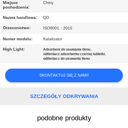
KONTROLA
Miejsce
Chiny
pochodzenia:
JAKOŚCI
Nazwa handlowa:
QD
SKONTAKTUJ
Orzecznictwo:
ISO9001：2015
SIĘ
Numer modelu:
Katalizator
Z
High Light:
,
Adsorbent do usuwania tlenu
,
odtleniacz adsorbentu czarnej tabletki
NAMI
odtleniacz do usuwania tlenu
AKTUALNOŚCI
SKONTAKTUJ SIĘ Z NAMI!
SPRAWY
SZCZEGÓŁY ODKRYWANIA
SITEMAP
podobne produkty