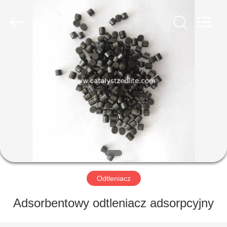
CATALYSTS
GROUP
CO.,LTD.
All
Rights
Reserved.
DOM
PRODUKTY
O
NAS
WYCIECZKA
PO
Odtleniacz
FABRYCE
Adsorbentowy odtleniacz adsorpcyjny