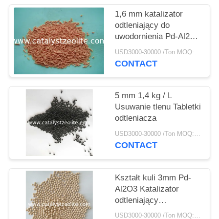
PRIVACY
1,6 mm katalizator
POLICY
odtleniający do
uwodornienia Pd-Al2O3
na bazie palladu
USD3000-30000 /Ton MOQ:1 KG
CONTACT
5 mm 1,4 kg / L
Usuwanie tlenu Tabletki
odtleniacza
USD3000-30000 /Ton MOQ:1 KG
CONTACT
Kształt kuli 3mm Pd-
Al2O3 Katalizator
odtleniający
uwodorniający
USD3000-30000 /Ton MOQ:1 KG