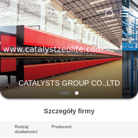
CATALYSTS
GROUP
CO.,LTD.
All
Rights
Reserved.
DOM
PRODUKTY
O
NAS
CATALYSTS GROUP CO.,LTD
WYCIECZKA
PO
Szczegóły firmy
FABRYCE
Rodzaj
Producent
działalności: