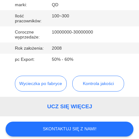
KONTROLA
marki:
QD
JAKOŚCI
Ilość
100~300
pracowników:
SKONTAKTUJ
Coroczne
10000000-30000000
wyprzedaże:
SIĘ
Rok założenia:
2008
Z
pc Export:
50% - 60%
NAMI
AKTUALNOŚCI
Wycieczka po fabryce
Kontrola jakości
SPRAWY
UCZ SIĘ WIĘCEJ
SITEMAP
SKONTAKTUJ SIĘ Z NAMI!