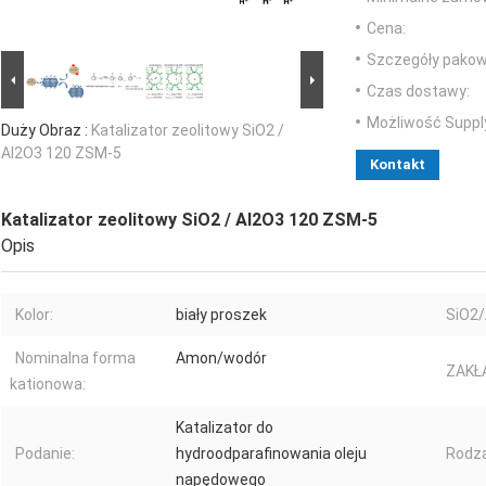
Cena:
Szczegóły pakow
Czas dostawy:
Możliwość Suppl
Duży Obraz :
Katalizator zeolitowy SiO2 /
Al2O3 120 ZSM-5
Kontakt
Katalizator zeolitowy SiO2 / Al2O3 120 ZSM-5
Opis
Kolor:
biały proszek
SiO2/
Nominalna forma
Amon/wodór
ZAKŁ
kationowa:
Katalizator do
Podanie:
hydroodparafinowania oleju
Rodza
napędowego