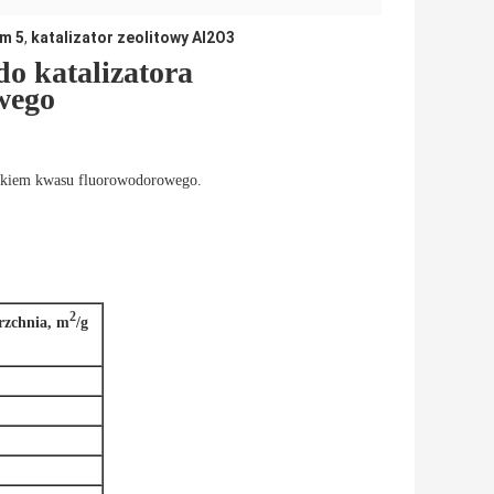
sm 5
,
katalizator zeolitowy Al2O3
do katalizatora
wego
ątkiem kwasu fluorowodorowego.
2
rzchnia, m
/g