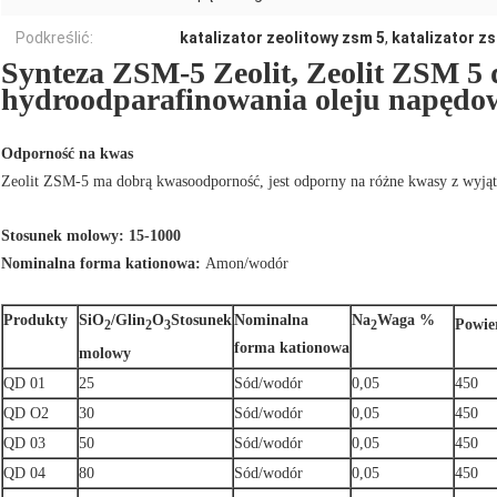
Podkreślić:
katalizator zeolitowy zsm 5
,
katalizator z
Synteza ZSM-5 Zeolit, Zeolit ​​ZSM 5 
hydroodparafinowania oleju napędo
Odporność na kwas
Zeolit ​​ZSM-5 ma dobrą kwasoodporność, jest odporny na różne kwasy z wyj
Stosunek molowy: 15-1000
Nominalna forma kationowa:
Amon/wodór
Produkty
SiO
/Glin
O
Stosunek
Nominalna
Na
Waga %
Powie
2
2
3
2
forma kationowa
molowy
QD 01
25
Sód/wodór
0,05
450
QD O2
30
Sód/wodór
0,05
450
QD 03
50
Sód/wodór
0,05
450
QD 04
80
Sód/wodór
0,05
450