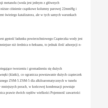
sji metanolu (woda jest jednym z głównych
 niższe ciśnienie cząstkowe kolumny parowej 22mmHg i
nt świeżego katalizatora, ale w tych samych warunkach
jest gęstość ładunku powierzchniowego.Cząsteczka wody jest
iejsze niż średnica n-heksanu, to jednak ilość adsorpcji n-
biegające tworzeniu i gromadzeniu się dużych
wnęki (klatki), co ogranicza powstawanie dużych cząsteczek
tycznego ZSM-5.ZSM-5 dla alkiloaromatycznych w tunelu
 w mniejszych porach, w końcowej kondensacji powstaje
żnica prawie dwóch rzędów wielkości.Pojemność zawartości