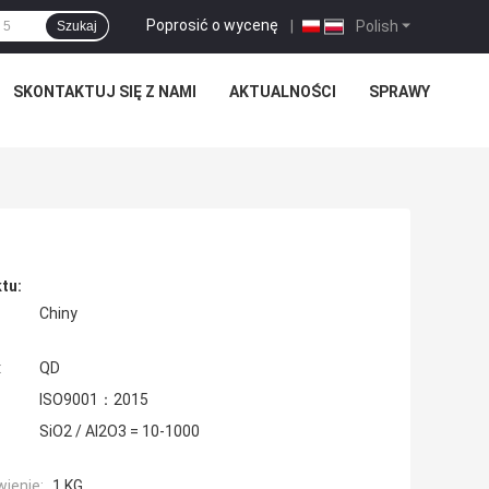
Poprosić o wycenę
|
Polish
Szukaj
SKONTAKTUJ SIĘ Z NAMI
AKTUALNOŚCI
SPRAWY
tu:
Chiny
:
QD
ISO9001：2015
SiO2 / Al2O3 = 10-1000
ienie:
1 KG