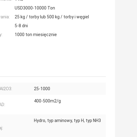
USD3000-10000 Ton
ania:
25 kg / torby lub 500 kg / torby i węgiel
5-8 dni
y:
1000 ton miesięcznie
Al2O3:
25-1000
400-500m2/g
AD:
Hydro, typ aminowy, typ H, typ NH3
j: