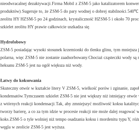
nieodwracalnej dezaktywacji.Firma Mobil z ZSM-5 jako katalizatorem konwer
produktów).Sugeruje to, że ZSM-5 do pary wodnej o dobrej stabilności.540℃
zeolitu HY HZSM-5 po 24 godzinach, krystaliczność HZSM-5 i około 70 proce
szkielet zeolitu HY prawie całkowicie uszkadza się.
Hydrofobowy
ZSM-5 posiadając wysoki stosunek krzemionki do tlenku glinu, tym mniejsza 
polarna, więc ZSM-5 nie zostanie zaadsorbowany.Chociaż cząsteczki wody są mn
heksanu ZSM-5 jest na ogół większa niż wody.
Łatwy do koksowania
Skuteczny otwór w kształcie litery V ZSM-5, wielkość porów i zginanie, zapo
kondensatów.Tymczasem szkielet ZSM-5 nie jest większy niż istniejący otwór 
z wtórnych reakcji kondensacji.Tak, aby zmniejszyć możliwość koksu katali
tworzy barierę, a co za tym idzie w procesie reakcji nie może dalej reagować
koks.ZSM-5 o tyle wolniej niż tempo osadzania koksu i mordenitu typu Y, ró
węgla w zeolicie ZSM-5 jest wyższa.