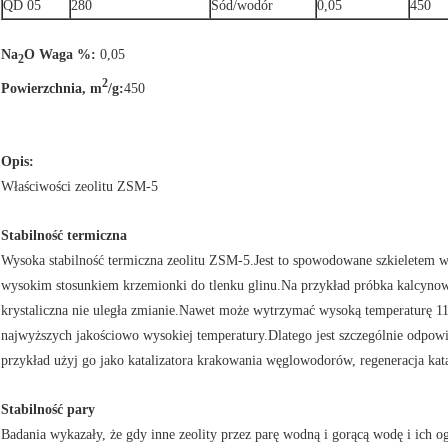
QD 05
280
Sód/wodór
0,05
450
Na
O Waga %:
0,05
2
2
Powierzchnia, m
/g:
450
Opis:
Właściwości zeolitu ZSM-5
Stabilność termiczna
Wysoka stabilność termiczna zeolitu ZSM-5.Jest to spowodowane szkieletem w s
wysokim stosunkiem krzemionki do tlenku glinu.Na przykład próbka kalcyno
krystaliczna nie uległa zmianie.Nawet może wytrzymać wysoką temperaturę 11
najwyższych jakościowo wysokiej temperatury.Dlatego jest szczególnie odpo
przykład użyj go jako katalizatora krakowania węglowodorów, regeneracja ka
Stabilność pary
Badania wykazały, że gdy inne zeolity przez parę wodną i gorącą wodę i ich og