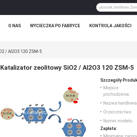
O NAS
WYCIECZKA PO FABRYCE
KONTROLA JAKOŚCI
iO2 / Al2O3 120 ZSM-5
Katalizator zeolitowy SiO2 / Al2O3 120 ZSM-5
Szczegóły Produk
Miejsce
pochodzenia:
Nazwa handlowa
Orzecznictwo:
Numer modelu:
Zapłata:
Minimalne zamów