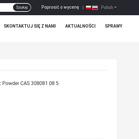
Poprosić o wycenę
|
Polish
Szukaj
SKONTAKTUJ SIĘ Z NAMI
AKTUALNOŚCI
SPRAWY
t ​​Powder CAS 308081 08 5