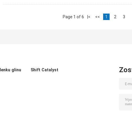
Page 1 of 6
|<
<<
1
2
3
Zos
lenku glinu
Shift Catalyst