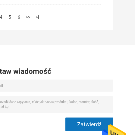
4
5
6
>>
>|
taw wiadomość