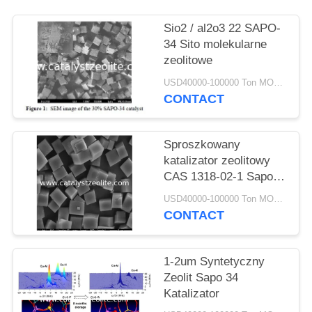
PRIVACY
POLICY
Sio2 / al2o3 22 SAPO-
34 Sito molekularne
zeolitowe
USD40000-100000 Ton MOQ:1 KG
CONTACT
Sproszkowany
katalizator zeolitowy
CAS 1318-02-1 Sapo-
34 do spalin
USD40000-100000 Ton MOQ:1 KG
samochodowych MTO
CONTACT
1-2um Syntetyczny
Zeolit ​​Sapo 34
Katalizator