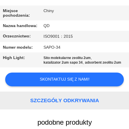
KONTROLA
JAKOŚCI
Miejsce
Chiny
pochodzenia:
Nazwa handlowa:
QD
SKONTAKTUJ
Orzecznictwo:
ISO9001：2015
SIĘ
Z
Numer modelu:
SAPO-34
NAMI
High Light:
,
Sito molekularne zeolitu 2um
,
katalizator 2um sapo 34
adsorbent zeolitu 2um
AKTUALNOŚCI
SKONTAKTUJ SIĘ Z NAMI!
SPRAWY
SZCZEGÓŁY ODKRYWANIA
SITEMAP
podobne produkty