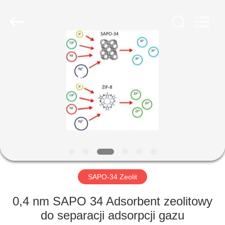
CATALYSTS
GROUP
CO.,LTD.
All
Rights
Reserved.
DOM
PRODUKTY
O
NAS
WYCIECZKA
PO
SAPO-34 Zeolit
FABRYCE
0,4 nm SAPO 34 Adsorbent zeolitowy
do separacji adsorpcji gazu