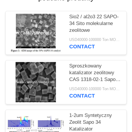
PRIVACY
POLICY
Sio2 / al2o3 22 SAPO-
34 Sito molekularne
zeolitowe
USD40000-100000 Ton MOQ:1 KG
CONTACT
Sproszkowany
katalizator zeolitowy
CAS 1318-02-1 Sapo-
34 do spalin
USD40000-100000 Ton MOQ:1 KG
samochodowych MTO
CONTACT
1-2um Syntetyczny
Zeolit ​​Sapo 34
Katalizator