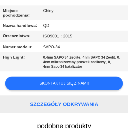
KONTROLA
JAKOŚCI
Miejsce
Chiny
pochodzenia:
Nazwa handlowa:
QD
SKONTAKTUJ
Orzecznictwo:
ISO9001：2015
SIĘ
Z
Numer modelu:
SAPO-34
NAMI
High Light:
,
,
,
0.4nm SAPO 34 Zeolite
4nm SAPO 34 Zeolit
0
,
,
4nm mikronizowany proszek zeolitowy
0
4nm Sapo 34 katalizator
AKTUALNOŚCI
SKONTAKTUJ SIĘ Z NAMI!
SPRAWY
SZCZEGÓŁY ODKRYWANIA
SITEMAP
podobne produkty