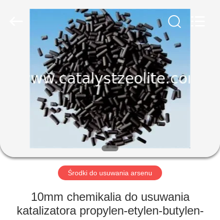
CATALYSTS
GROUP
CO.,LTD.
All
Rights
Reserved.
DOM
PRODUKTY
O
NAS
WYCIECZKA
PO
Środki do usuwania arsenu
FABRYCE
10mm chemikalia do usuwania
katalizatora propylen-etylen-butylen-