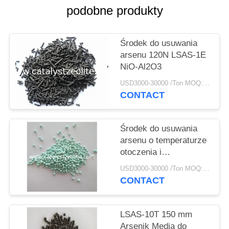
PRIVACY
podobne produkty
POLICY
Środek do usuwania
arsenu 120N LSAS-1E
NiO-Al2O3
USD3000-30000 /Ton MOQ:1 KG
CONTACT
Środek do usuwania
arsenu o temperaturze
otoczenia i
temperaturze otoczenia
USD3000-30000 /Ton MOQ:1 KG
3 mm LSAS-A
CONTACT
LSAS-10T 150 mm
Arsenik Media do