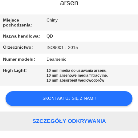
KONTROLA
arsen
JAKOŚCI
Miejsce
Chiny
pochodzenia:
SKONTAKTUJ
Nazwa handlowa:
QD
SIĘ
Orzecznictwo:
ISO9001：2015
Z
Numer modelu:
Dearsenic
NAMI
High Light:
,
10 mm media do usuwania arsenu
,
10 mm arsenowe media filtracyjne
AKTUALNOŚCI
10 mm absorbent węglowodorów
SKONTAKTUJ SIĘ Z NAMI!
SPRAWY
SITEMAP
SZCZEGÓŁY ODKRYWANIA