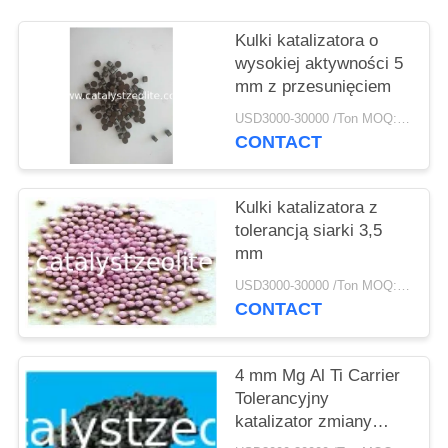
PRIVACY
POLICY
Kulki katalizatora o
wysokiej aktywności 5
mm z przesunięciem
USD3000-30000 /Ton MOQ:1 KG
CONTACT
Kulki katalizatora z
tolerancją siarki 3,5
mm
USD3000-30000 /Ton MOQ:1 KG
CONTACT
4 mm Mg Al Ti Carrier
Tolerancyjny
katalizator zmiany
biegów