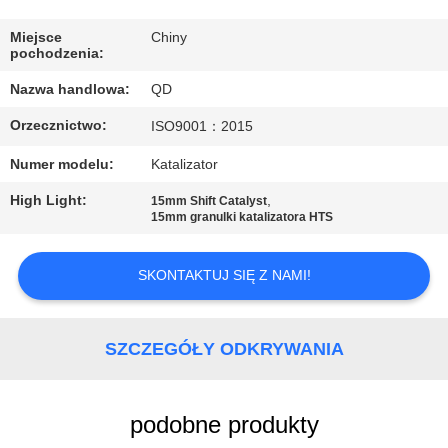
KONTROLA
JAKOŚCI
Miejsce
Chiny
pochodzenia:
Nazwa handlowa:
QD
SKONTAKTUJ
Orzecznictwo:
ISO9001：2015
SIĘ
Z
Numer modelu:
Katalizator
NAMI
High Light:
,
15mm Shift Catalyst
15mm granulki katalizatora HTS
AKTUALNOŚCI
SKONTAKTUJ SIĘ Z NAMI!
SPRAWY
SZCZEGÓŁY ODKRYWANIA
SITEMAP
podobne produkty