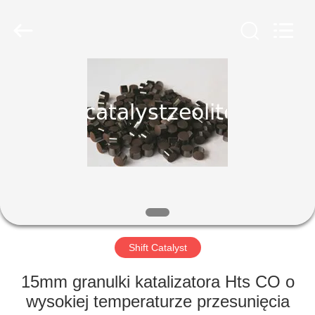
CATALYSTS
GROUP
CO.,LTD.
All
Rights
Reserved.
DOM
PRODUKTY
O
NAS
WYCIECZKA
PO
Shift Catalyst
FABRYCE
15mm granulki katalizatora Hts CO o
wysokiej temperaturze przesunięcia