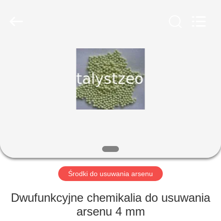
CATALYSTS
GROUP
CO.,LTD.
All
Rights
Reserved.
DOM
PRODUKTY
O
NAS
WYCIECZKA
PO
Środki do usuwania arsenu
FABRYCE
Dwufunkcyjne chemikalia do usuwania
arsenu 4 mm