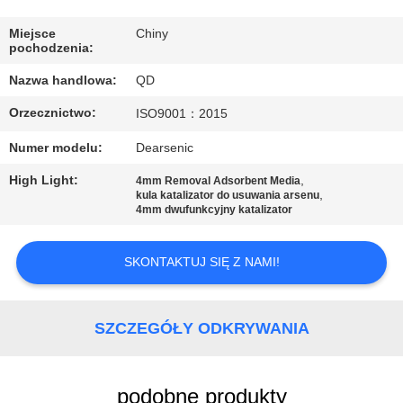
KONTROLA
JAKOŚCI
Miejsce
Chiny
pochodzenia:
Nazwa handlowa:
QD
SKONTAKTUJ
Orzecznictwo:
ISO9001：2015
SIĘ
Z
Numer modelu:
Dearsenic
NAMI
High Light:
,
4mm Removal Adsorbent Media
,
kula katalizator do usuwania arsenu
4mm dwufunkcyjny katalizator
AKTUALNOŚCI
SKONTAKTUJ SIĘ Z NAMI!
SPRAWY
SZCZEGÓŁY ODKRYWANIA
SITEMAP
podobne produkty