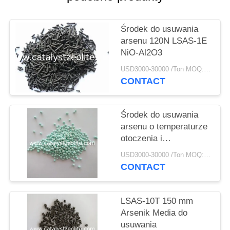
PRIVACY
POLICY
Środek do usuwania
arsenu 120N LSAS-1E
NiO-Al2O3
USD3000-30000 /Ton MOQ:1 KG
CONTACT
Środek do usuwania
arsenu o temperaturze
otoczenia i
temperaturze otoczenia
USD3000-30000 /Ton MOQ:1 KG
3 mm LSAS-A
CONTACT
LSAS-10T 150 mm
Arsenik Media do
usuwania