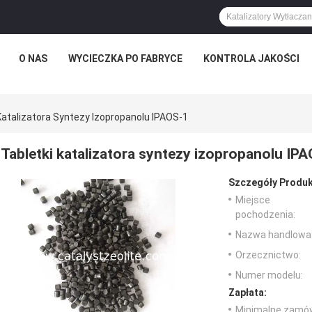
O NAS
WYCIECZKA PO FABRYCE
KONTROLA JAKOŚCI
Katalizatora Syntezy Izopropanolu IPAOS-1
Tabletki katalizatora syntezy izopropanolu IP
Szczegóły Produk
Miejsce
pochodzenia:
Nazwa handlowa
Orzecznictwo:
Numer modelu:
Zapłata:
Minimalne zamów