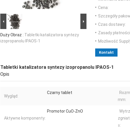
Cena:
Szczegóły pakow
Czas dostawy:
Zasady płatności
Duży Obraz :
Tabletki katalizatora syntezy
izopropanolu IPAOS-1
Możliwość Suppl
Kontakt
Tabletki katalizatora syntezy izopropanolu IPAOS-1
Opis
Czarny tablet
Rozmi
Wygląd:
mm:
Promotor CuO-ZnO
Wytr
Aktywne komponenty:
zgniat
≥: