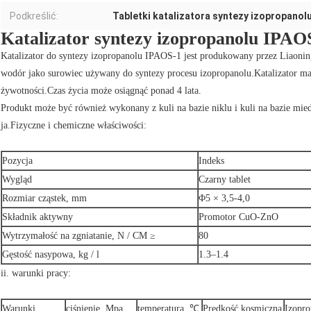
Podkreślić:
Tabletki katalizatora syntezy izopropanol
Katalizator syntezy izopropanolu IPAO
Katalizator do syntezy izopropanolu IPAOS-1 jest produkowany przez Liaonin
wodór jako surowiec używany do syntezy procesu izopropanolu.Katalizator ma c
żywotności.Czas życia może osiągnąć ponad 4 lata.
Produkt może być również wykonany z kuli na bazie niklu i kuli na bazie mie
ja.Fizyczne i chemiczne właściwości:
Pozycja
Indeks
Wygląd
Czarny tablet
Rozmiar cząstek, mm
Φ5 × 3,5-4,0
Składnik aktywny
Promotor CuO-ZnO
Wytrzymałość na zgniatanie, N / CM ≥
80
Gęstość nasypowa, kg / l
1.3–1.4
ii. warunki pracy:
Warunki
ciśnienie, Mpa
temperatura, ℃
Prędkość kosmiczna
Izopro