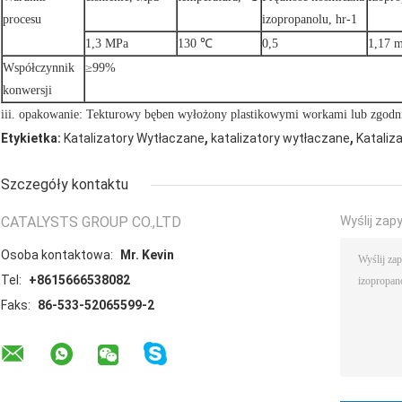
procesu
izopropanolu, hr-1
1,3 MPa
130 ℃
0,5
1,17 m
Współczynnik
≥99%
konwersji
iii. opakowanie: Tekturowy bęben wyłożony plastikowymi workami lub zgodn
,
,
Etykietka:
Katalizatory Wytłaczane
katalizatory wytłaczane
Kataliz
Szczegóły kontaktu
CATALYSTS GROUP CO.,LTD
Wyślij zap
Osoba kontaktowa:
Mr. Kevin
Tel:
+8615666538082
Faks:
86-533-52065599-2