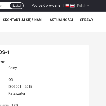
Poprosić o wycenę
|
Polish
Szukaj
SKONTAKTUJ SIĘ Z NAMI
AKTUALNOŚCI
SPRAWY
AOS-1
tu:
Chiny
:
QD
ISO9001：2015
Katalizator
ienie:
1 KG