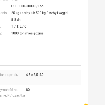
USD3000-30000 /Ton
ania:
25 kg / torby lub 500 kg / torby i węgiel
5-8 dni
:
T / T, L / C
y:
1000 ton miesięcznie
ar cząstek,
Φ5 × 3,5-4,0
zymałość na
80
anie, N / cząstka