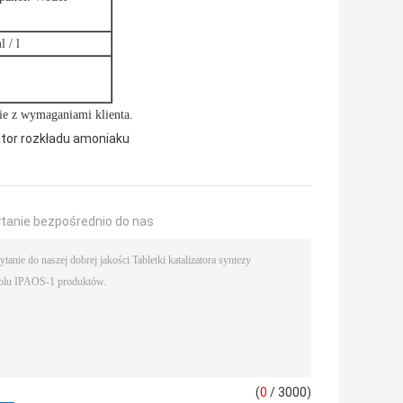
l / l
ie z wymaganiami klienta.
ator rozkładu amoniaku
ytanie bezpośrednio do nas
(
0
/ 3000)