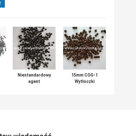
Niestandardowy
15mm COG-1
agent
Wytłoczki
katalizatora BET
katalizatora
150 do usuwania
hydroodsiarczania
wodoru
gazu
koksowniczego