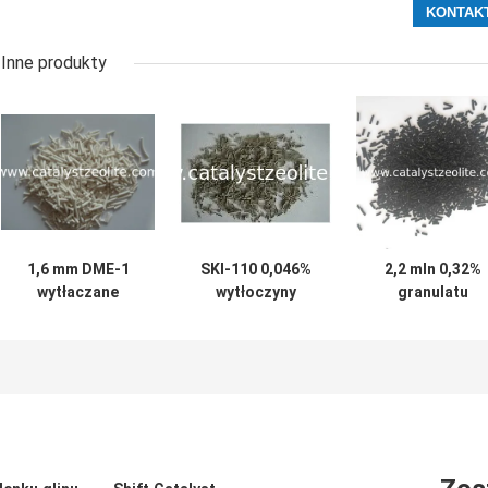
Inne produkty
1,6 mm DME-1
SKI-110 0,046%
2,2 mln 0,32%
wytłaczane
wytłoczyny
granulatu
materiały z
katalizatora
katalizatora
eterem
izomeryzacji
izomeryzacji
dimetylowym
platyny
platyny