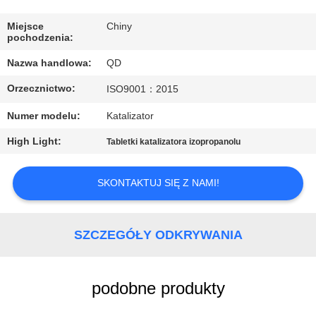
KONTROLA
JAKOŚCI
Miejsce
Chiny
pochodzenia:
Nazwa handlowa:
QD
SKONTAKTUJ
Orzecznictwo:
ISO9001：2015
SIĘ
Z
Numer modelu:
Katalizator
NAMI
High Light:
Tabletki katalizatora izopropanolu
AKTUALNOŚCI
SKONTAKTUJ SIĘ Z NAMI!
SPRAWY
SZCZEGÓŁY ODKRYWANIA
SITEMAP
podobne produkty