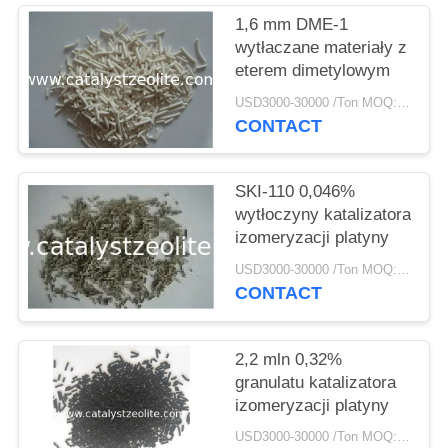
PRIVACY
1,6 mm DME-1
POLICY
wytłaczane materiały z
eterem dimetylowym
USD3000-30000 /Ton MOQ:1 KG
CONTACT
SKI-110 0,046%
wytłoczyny katalizatora
izomeryzacji platyny
USD3000-30000 /Ton MOQ:1 KG
CONTACT
2,2 mln 0,32%
granulatu katalizatora
izomeryzacji platyny
USD3000-30000 /Ton MOQ:1 KG