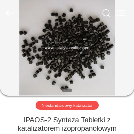
CATALYSTS
GROUP
CO.,LTD.
All
Rights
Reserved.
DOM
PRODUKTY
O
NAS
WYCIECZKA
PO
Niestandardowy katalizator
FABRYCE
IPAOS-2 Synteza Tabletki z
katalizatorem izopropanolowym