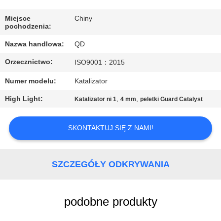
KONTROLA
JAKOŚCI
Miejsce
Chiny
pochodzenia:
Nazwa handlowa:
QD
SKONTAKTUJ
Orzecznictwo:
ISO9001：2015
SIĘ
Z
Numer modelu:
Katalizator
NAMI
High Light:
,
,
Katalizator ni 1
4 mm
peletki Guard Catalyst
AKTUALNOŚCI
SKONTAKTUJ SIĘ Z NAMI!
SPRAWY
SZCZEGÓŁY ODKRYWANIA
SITEMAP
podobne produkty