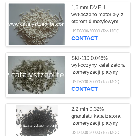
PRIVACY
1,6 mm DME-1
POLICY
wytłaczane materiały z
eterem dimetylowym
USD3000-30000 /Ton MOQ:1 KG
CONTACT
SKI-110 0,046%
wytłoczyny katalizatora
izomeryzacji platyny
USD3000-30000 /Ton MOQ:1 KG
CONTACT
2,2 mln 0,32%
granulatu katalizatora
izomeryzacji platyny
USD3000-30000 /Ton MOQ:1 KG