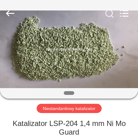
CATALYSTS
GROUP
CO.,LTD.
All
Rights
Reserved.
DOM
PRODUKTY
O
NAS
WYCIECZKA
PO
Niestandardowy katalizator
FABRYCE
Katalizator LSP-204 1,4 mm Ni Mo
Guard