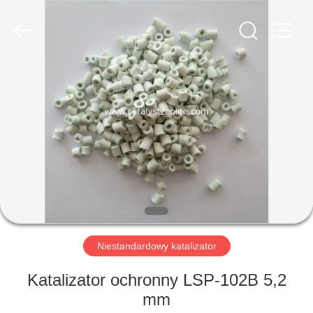
CATALYSTS
GROUP
CO.,LTD.
All
Rights
Reserved.
DOM
PRODUKTY
O
NAS
WYCIECZKA
PO
Niestandardowy katalizator
FABRYCE
Katalizator ochronny LSP-102B 5,2
mm