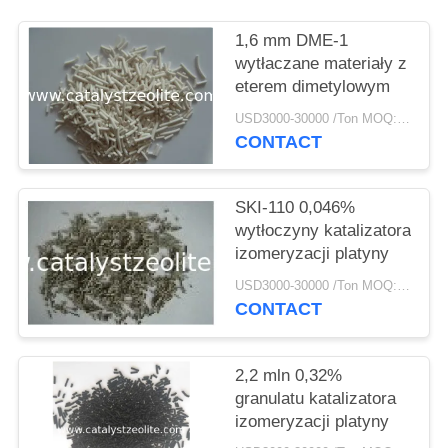
PRIVACY
POLICY
1,6 mm DME-1
wytłaczane materiały z
eterem dimetylowym
USD3000-30000 /Ton MOQ:1 KG
CONTACT
SKI-110 0,046%
wytłoczyny katalizatora
izomeryzacji platyny
USD3000-30000 /Ton MOQ:1 KG
CONTACT
2,2 mln 0,32%
granulatu katalizatora
izomeryzacji platyny