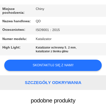
KONTROLA
JAKOŚCI
Miejsce
Chiny
pochodzenia:
Nazwa handlowa:
QD
SKONTAKTUJ
Orzecznictwo:
ISO9001：2015
SIĘ
Z
Numer modelu:
Katalizator
NAMI
High Light:
,
,
Katalizator ochronny 5
2 mm
katalizator z tlenku glinu
AKTUALNOŚCI
SKONTAKTUJ SIĘ Z NAMI!
SPRAWY
SZCZEGÓŁY ODKRYWANIA
SITEMAP
podobne produkty