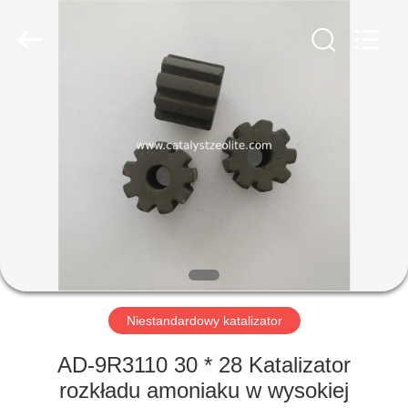
CATALYSTS
GROUP
CO.,LTD.
All
Rights
Reserved.
DOM
PRODUKTY
O
NAS
WYCIECZKA
PO
Niestandardowy katalizator
FABRYCE
AD-9R3110 30 * 28 Katalizator
rozkładu amoniaku w wysokiej