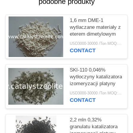
PRIVACY
podobne produkty
POLICY
1,6 mm DME-1
wytłaczane materiały z
eterem dimetylowym
USD3000-30000 /Ton MOQ:1 KG
CONTACT
SKI-110 0,046%
wytłoczyny katalizatora
izomeryzacji platyny
USD3000-30000 /Ton MOQ:1 KG
CONTACT
2,2 mln 0,32%
granulatu katalizatora