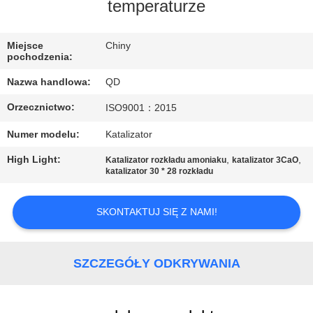
KONTROLA
temperaturze
JAKOŚCI
Miejsce
Chiny
pochodzenia:
SKONTAKTUJ
Nazwa handlowa:
QD
SIĘ
Orzecznictwo:
ISO9001：2015
Z
Numer modelu:
Katalizator
NAMI
High Light:
,
,
Katalizator rozkładu amoniaku
katalizator 3CaO
katalizator 30 * 28 rozkładu
AKTUALNOŚCI
SKONTAKTUJ SIĘ Z NAMI!
SPRAWY
SZCZEGÓŁY ODKRYWANIA
SITEMAP