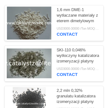
PRIVACY
POLICY
1,6 mm DME-1
wytłaczane materiały z
eterem dimetylowym
USD3000-30000 /Ton MOQ:1 KG
CONTACT
SKI-110 0,046%
wytłoczyny katalizatora
izomeryzacji platyny
USD3000-30000 /Ton MOQ:1 KG
CONTACT
2,2 mln 0,32%
granulatu katalizatora
izomeryzacji platyny