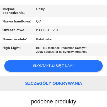
KONTROLA
JAKOŚCI
Miejsce
Chiny
pochodzenia:
Nazwa handlowa:
QD
SKONTAKTUJ
Orzecznictwo:
ISO9001：2015
SIĘ
Z
Numer modelu:
Katalizator
NAMI
High Light:
,
BET 110 Metanol Production Catalyst
220N katalizator do syntezy metanolu
AKTUALNOŚCI
SKONTAKTUJ SIĘ Z NAMI!
SPRAWY
SZCZEGÓŁY ODKRYWANIA
SITEMAP
podobne produkty