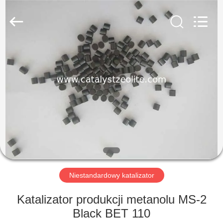
CATALYSTS
GROUP
CO.,LTD.
All
Rights
Reserved.
DOM
PRODUKTY
O
NAS
WYCIECZKA
PO
Niestandardowy katalizator
FABRYCE
Katalizator produkcji metanolu MS-2
Black BET 110