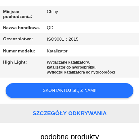
KONTROLA
JAKOŚCI
Miejsce
Chiny
pochodzenia:
Nazwa handlowa:
QD
SKONTAKTUJ
Orzecznictwo:
ISO9001：2015
SIĘ
Z
Numer modelu:
Katalizator
NAMI
High Light:
,
Wytłaczane katalizatory
,
katalizator do hydroobróbki
wytłoczki katalizatora do hydroobróbki
AKTUALNOŚCI
SKONTAKTUJ SIĘ Z NAMI!
SPRAWY
SZCZEGÓŁY ODKRYWANIA
SITEMAP
podobne produkty