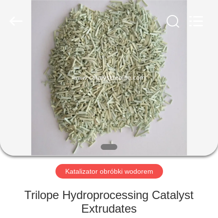
CATALYSTS
GROUP
CO.,LTD.
All
Rights
Reserved.
DOM
PRODUKTY
O
NAS
WYCIECZKA
PO
Katalizator obróbki wodorem
FABRYCE
Trilope Hydroprocessing Catalyst
Extrudates