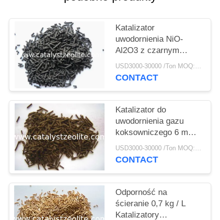
PRIVACY
POLICY
Katalizator
uwodornienia NiO-
Al2O3 z czarnym
cylindrem 15 mm
USD3000-30000 /Ton MOQ:1 KG
CONTACT
Katalizator do
uwodornienia gazu
koksowniczego 6 mm
Cog-1
USD3000-30000 /Ton MOQ:1 KG
CONTACT
Odporność na
ścieranie 0,7 kg / L
Katalizatory