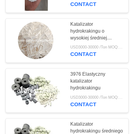
KONTROLA
CONTACT
JAKOŚCI
Katalizator
SKONTAKTUJ
hydrokrakingu o
wysokiej średniej
SIĘ
selektywności destylatu
USD3000-30000 /Ton MOQ:1 KG
Z
FC-20
CONTACT
NAMI
3976 Elastyczny
AKTUALNOŚCI
katalizator
hydrokrakingu
SPRAWY
USD3000-30000 /Ton MOQ:1 KG
CONTACT
SITEMAP
Katalizator
hydrokrakingu średniego