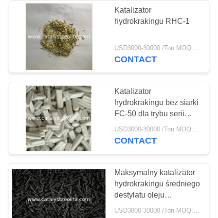
Katalizator
hydrokrakingu RHC-1
USD3000-30000 /Ton MOQ:1 KG
CONTACT
Katalizator
hydrokrakingu bez siarki
FC-50 dla trybu serii
jednostopniowej
USD3000-30000 /Ton MOQ:1 KG
CONTACT
Maksymalny katalizator
hydrokrakingu średniego
destylatu oleju
napędowego FC-28
USD3000-30000 /Ton MOQ:1 KG