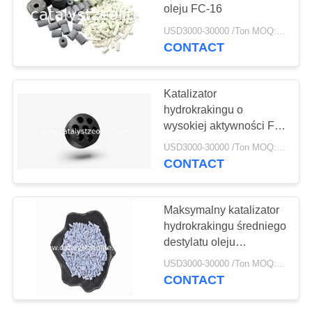
PRIVACY
oleju FC-16
POLICY
USD3000-30000 /Ton MOQ:1 KG
CONTACT
Katalizator
hydrokrakingu o
wysokiej aktywności FC-
16 Odnawialny
USD3000-30000 /Ton MOQ:1 KG
CONTACT
Maksymalny katalizator
hydrokrakingu średniego
destylatu oleju
napędowego FC-14
USD3000-30000 /Ton MOQ:1 KG
ponownie użyty
CONTACT