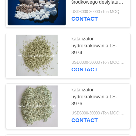
środkowego destylatu
FC-26 w kształcie
USD3000-30000 /Ton MOQ:1 KG
cylindra
CONTACT
katalizator
hydrokrakowania LS-
3974
USD3000-30000 /Ton MOQ:1 KG
CONTACT
katalizator
hydrokrakowania LS-
3976
USD3000-30000 /Ton MOQ:1 KG
CONTACT