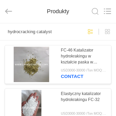
CATALYSTS
GROUP
CO.,LTD.
Produkty
All
Rights
Reserved.
DOM
hydrocracking catalyst
PRODUKTY
FC-46 Katalizator
hydrokrakingu w
O
kształcie paska w
NAS
kształcie paska
USD3000-30000 /Ton MOQ:1 KG
chemicznego
CONTACT
WYCIECZKA
PO
Elastyczny katalizator
hydrokrakingu FC-32
FABRYCE
USD3000-30000 /Ton MOQ:1 KG