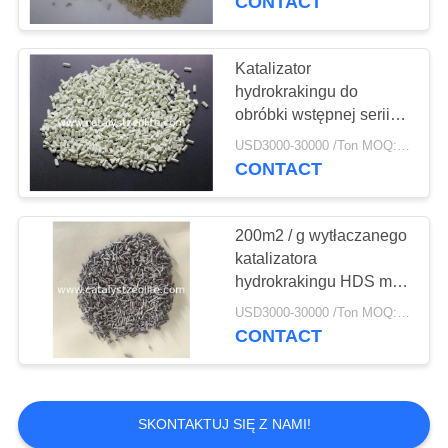
CONTACT
Katalizator
hydrokrakingu do
obróbki wstępnej serii
FF
USD3000-30000 /Ton MOQ:1 KG
CONTACT
200m2 / g wytłaczanego
katalizatora
hydrokrakingu HDS mc-
1
USD3000-30000 /Ton MOQ:1 KG
CONTACT
SKONTAKTUJ SIĘ Z NAMI!