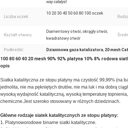
way catalyst
10 20 30 40 50 60 80 100 oczek
Liczba oczek:
Rodza
Diamentowy otwór, okrągły otwór,
Kształt otworu:
Średn
kwadratowy otwór
Podkreślić:
Dzianinowa gaza katalizatora
,
20 mesh Cat
100 80 60 40 20 mesh 90% 92% platyna 10% 8% rodowa siatk
opis
Siatka katalityczna ze stopu platyny ma czystość 99,99% (na baz
jednolita, nie ma pękniętych drutów, nie ma luk i ma dobrą ci
wysoką wydajność katalityczną, wysoką temperaturę topnienia, 
chemiczne.Jest szeroko stosowany w różnych dziedzinach.
Główne rodzaje siatek katalitycznych ze stopu platyny:
1. Platynoworodowe binarne siatki katalityczne.