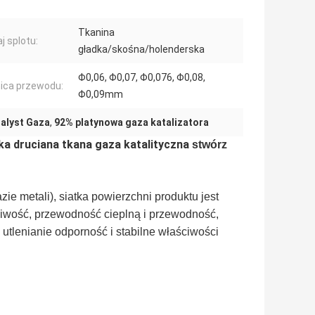
Tkanina
j splotu:
gładka/skośna/holenderska
Φ0,06, Φ0,07, Φ0,076, Φ0,08,
ica przewodu:
Φ0,09mm
alyst Gaza
,
92% platynowa gaza katalizatora
a druciana tkana gaza katalityczna
stwórz
ie metali), siatka powierzchni produktu jest
ągliwość, przewodność cieplną i przewodność,
utlenianie odporność i stabilne właściwości