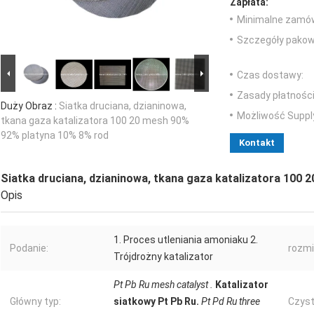
Zapłata:
Minimalne zamów
Szczegóły pakow
Czas dostawy:
Zasady płatności
Duży Obraz :
Siatka druciana, dzianinowa,
Możliwość Suppl
tkana gaza katalizatora 100 20 mesh 90%
92% platyna 10% 8% rod
Kontakt
Siatka druciana, dzianinowa, tkana gaza katalizatora 100
Opis
1. Proces utleniania amoniaku 2.
Podanie:
rozmi
Trójdrożny katalizator
Pt Pb Ru mesh catalyst .
Katalizator
Główny typ:
siatkowy Pt Pb Ru.
Pt Pd Ru three
Czyst