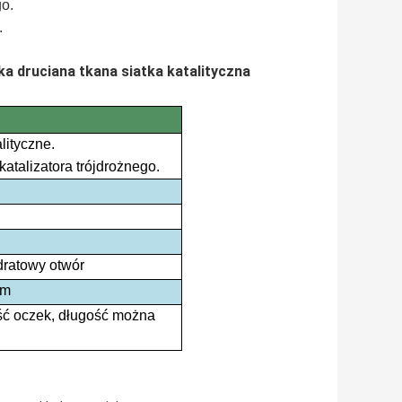
go.
.
a druciana tkana siatka katalityczna
lityczne.
atalizatora trójdrożnego.
dratowy otwór
mm
ość oczek, długość można