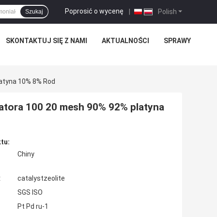
Poprosić o wycenę
|
Polish
Szukaj
SKONTAKTUJ SIĘ Z NAMI
AKTUALNOŚCI
SPRAWY
latyna 10% 8% Rod
izatora 100 20 mesh 90% 92% platyna
tu:
Chiny
:
catalystzeolite
SGS ISO
Pt Pd ru-1