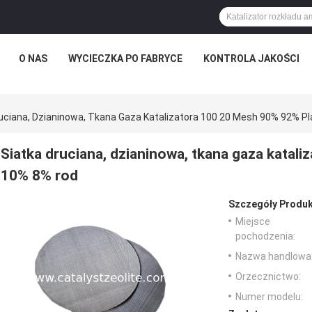
O NAS
WYCIECZKA PO FABRYCE
KONTROLA JAKOŚCI
ruciana, Dzianinowa, Tkana Gaza Katalizatora 100 20 Mesh 90% 92% P
Siatka druciana, dzianinowa, tkana gaza katal
10% 8% rod
Szczegóły Produk
Miejsce
pochodzenia:
Nazwa handlowa
Orzecznictwo:
Numer modelu: