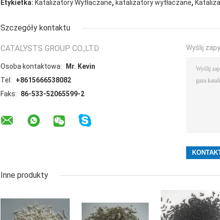
,
,
Etykietka:
Katalizatory Wytłaczane
katalizatory wytłaczane
Kataliz
Szczegóły kontaktu
CATALYSTS GROUP CO.,LTD
Wyślij zap
Osoba kontaktowa:
Mr. Kevin
Tel:
+8615666538082
Faks:
86-533-52065599-2
Inne produkty