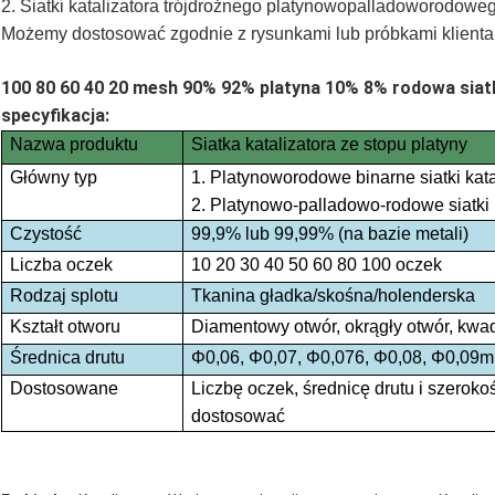
2. Siatki katalizatora trójdrożnego platynowopalladoworodowe
Możemy dostosować zgodnie z rysunkami lub próbkami klienta
100 80 60 40 20 mesh 90% 92% platyna 10% 8% rodowa siatk
specyfikacja:
Nazwa produktu
Siatka katalizatora ze stopu platyny
Główny typ
1. Platynoworodowe binarne siatki kata
2. Platynowo-palladowo-rodowe siatki k
Czystość
99,9% lub 99,99% (na bazie metali)
Liczba oczek
10 20 30 40 50 60 80 100 oczek
Rodzaj splotu
Tkanina gładka/skośna/holenderska
Kształt otworu
Diamentowy otwór, okrągły otwór, kwa
Średnica drutu
Φ0,06, Φ0,07, Φ0,076, Φ0,08, Φ0,09
Dostosowane
Liczbę oczek, średnicę drutu i szerok
dostosować