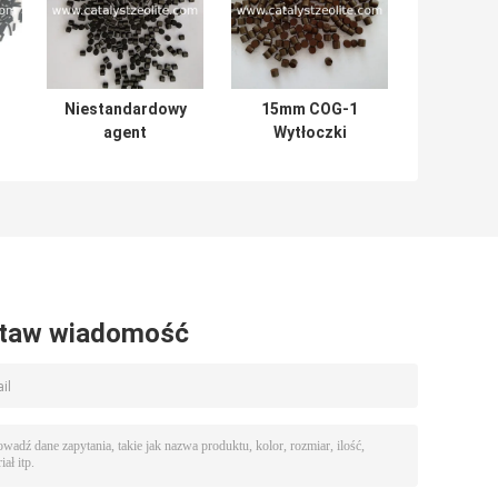
Niestandardowy
15mm COG-1
agent
Wytłoczki
katalizatora BET
katalizatora
150 do usuwania
hydroodsiarczania
wodoru
gazu
koksowniczego
taw wiadomość