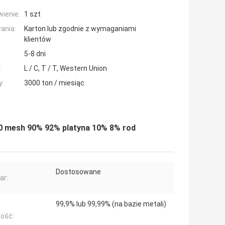
ienie:
1 szt
ania:
Karton lub zgodnie z wymaganiami
klientów
5-8 dni
:
L / C, T / T, Western Union
y:
3000 ton / miesiąc
 20 mesh 90% 92% platyna 10% 8% rod
Dostosowane
ar:
99,9% lub 99,99% (na bazie metali)
ość: