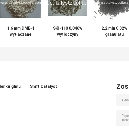
1,6 mm DME-1
SKI-110 0,046%
2,2 mln 0,32%
wytłaczane
wytłoczyny
granulatu
materiały z
katalizatora
katalizatora
eterem
izomeryzacji
izomeryzacji
dimetylowym
platyny
platyny
Zos
lenku glinu
Shift Catalyst