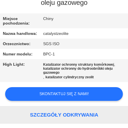
KONTROLA
oleju gazowego
JAKOŚCI
Miejsce
Chiny
pochodzenia:
SKONTAKTUJ
Nazwa handlowa:
catalystzeolite
SIĘ
Orzecznictwo:
SGS ISO
Z
Numer modelu:
BPC-1
NAMI
High Light:
,
Katalizator ochronny struktury komórkowej
katalizator ochronny do hydroobróbki oleju
gazowego
AKTUALNOŚCI
,
katalizator cylindryczny zeolit
SPRAWY
SKONTAKTUJ SIĘ Z NAMI!
SITEMAP
SZCZEGÓŁY ODKRYWANIA