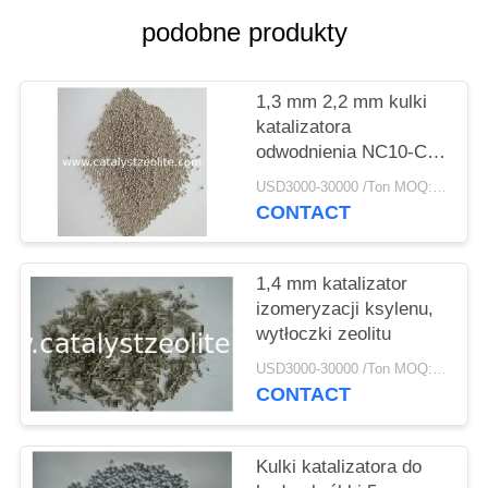
PRIVACY
podobne produkty
POLICY
1,3 mm 2,2 mm kulki
katalizatora
odwodnienia NC10-C14
alkanu na alken
USD3000-30000 /Ton MOQ:1 KG
CONTACT
1,4 mm katalizator
izomeryzacji ksylenu,
wytłoczki zeolitu
USD3000-30000 /Ton MOQ:1 KG
CONTACT
Kulki katalizatora do