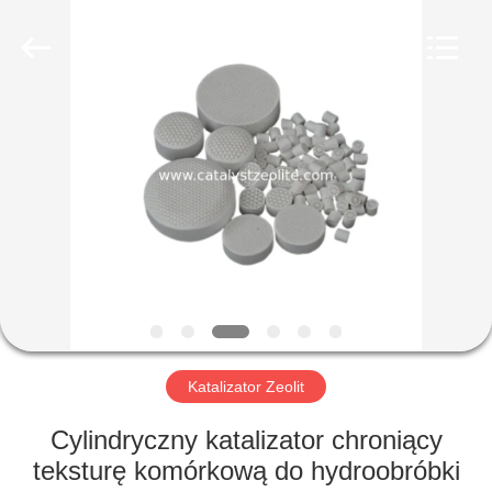
CATALYSTS
GROUP
CO.,LTD.
All
Rights
Reserved.
DOM
PRODUKTY
O
NAS
WYCIECZKA
PO
Katalizator Zeolit
FABRYCE
Cylindryczny katalizator chroniący
teksturę komórkową do hydroobróbki