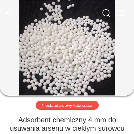
CATALYSTS
GROUP
CO.,LTD.
All
Rights
Reserved.
DOM
PRODUKTY
O
NAS
WYCIECZKA
PO
Niestandardowy katalizator
FABRYCE
Adsorbent chemiczny 4 mm do
usuwania arsenu w ciekłym surowcu