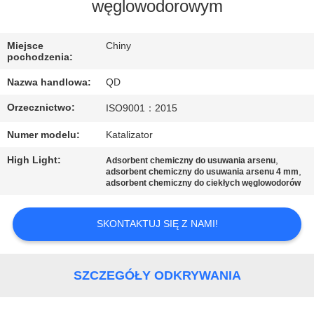
KONTROLA
węglowodorowym
JAKOŚCI
Miejsce
Chiny
pochodzenia:
SKONTAKTUJ
Nazwa handlowa:
QD
SIĘ
Orzecznictwo:
ISO9001：2015
Z
Numer modelu:
Katalizator
NAMI
High Light:
,
Adsorbent chemiczny do usuwania arsenu
,
adsorbent chemiczny do usuwania arsenu 4 mm
AKTUALNOŚCI
adsorbent chemiczny do ciekłych węglowodorów
SKONTAKTUJ SIĘ Z NAMI!
SPRAWY
SITEMAP
SZCZEGÓŁY ODKRYWANIA