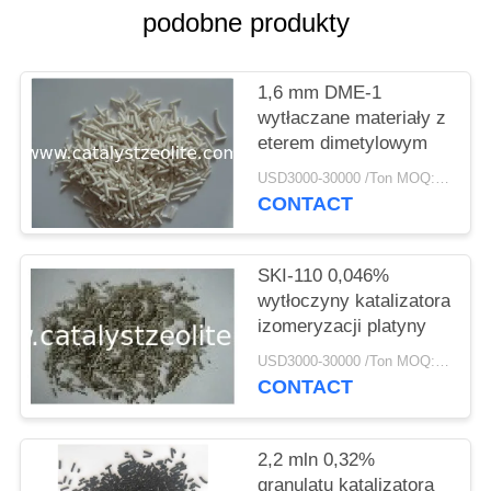
PRIVACY
podobne produkty
POLICY
1,6 mm DME-1
wytłaczane materiały z
eterem dimetylowym
USD3000-30000 /Ton MOQ:1 KG
CONTACT
SKI-110 0,046%
wytłoczyny katalizatora
izomeryzacji platyny
USD3000-30000 /Ton MOQ:1 KG
CONTACT
2,2 mln 0,32%
granulatu katalizatora