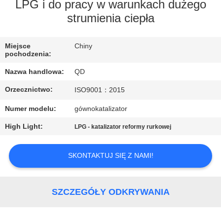
KONTROLA
LPG i do pracy w warunkach dużego
strumienia ciepła
JAKOŚCI
Miejsce
Chiny
SKONTAKTUJ
pochodzenia:
SIĘ
Nazwa handlowa:
QD
Z
Orzecznictwo:
ISO9001：2015
NAMI
Numer modelu:
gównokatalizator
High Light:
AKTUALNOŚCI
LPG - katalizator reformy rurkowej
SKONTAKTUJ SIĘ Z NAMI!
SPRAWY
SITEMAP
SZCZEGÓŁY ODKRYWANIA