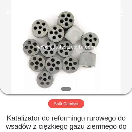
CATALYSTS
GROUP
CO.,LTD.
All
Rights
Reserved.
DOM
PRODUKTY
O
NAS
WYCIECZKA
PO
Shift Catalyst
FABRYCE
Katalizator do reformingu rurowego do
wsadów z ciężkiego gazu ziemnego do