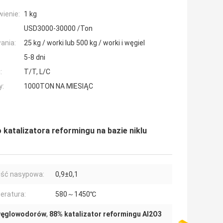
ienie:
1 kg
USD3000-30000 /Ton
ania:
25 kg / worki lub 500 kg / worki i węgiel
5-8 dni
:
T/T, L/C
y:
1000TON NA MIESIĄC
katalizatora reformingu na bazie niklu
ość nasypowa:
0,9±0,1
eratura:
580～1450℃
 węglowodorów
,
88% katalizator reformingu Al2O3