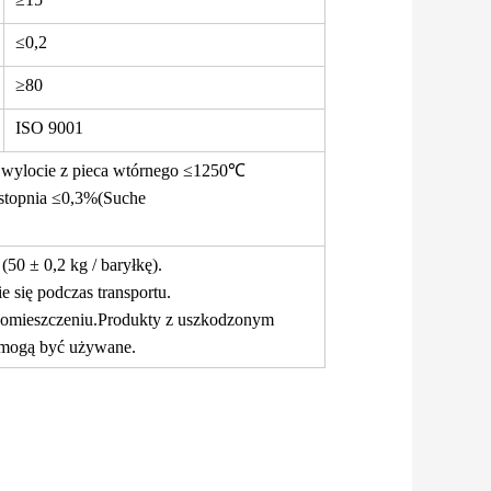
≤0,2
≥80
ISO 9001
 wylocie z pieca wtórnego ≤1250℃
 stopnia ≤0,3%(Suche
50 ± 0,2 kg / baryłkę).
e się podczas transportu.
mieszczeniu.Produkty z uszkodzonym
e mogą być używane.