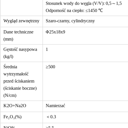
Stosunek wody do węgla (V/V): 0,5～1,5
Odporność na ciepło: ≤1450 ℃
Wygląd zewnętrzny
Szaro-czarny, cylindryczny
Dane techniczne
Φ25x18x9
(mm)
Gęstość nasypowa
1
(kg/l)
Średnia
≥500
wytrzymałość
przed ściskaniem
(ściskanie boczne)
(N/cm)
K2O+Na2O
Namierzać
Fe₂O₃(%)
＜0.3
NiO%
≥5,5