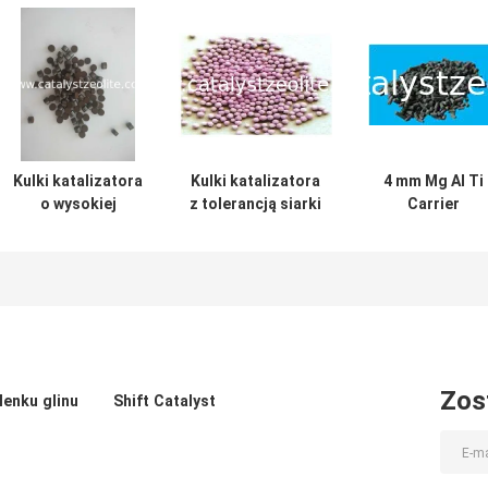
Kulki katalizatora
Kulki katalizatora
4 mm Mg Al Ti
o wysokiej
z tolerancją siarki
Carrier
aktywności 5 mm
3,5 mm
Tolerancyjny
z przesunięciem
katalizator
zmiany biegów
Zos
lenku glinu
Shift Catalyst