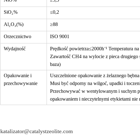
SiO₂%
≤0,2
Al₂O₃(%)
≥88
Orzecznictwo
ISO 9001
Wydajność
Prędkość powietrza≤2000h⁻¹ Temperatura na
Zawartość CH4 na wylocie z pieca drugiego
baza)
Opakowanie i
Uszczelnione opakowanie z żelaznego bębna (
przechowywanie
Musi być odporny na wilgoć, upadki i toczeni
Przechowywać w wentylowanym i suchym po
opakowaniem i nieczytelnymi etykietami ni
katalizator@catalystzeolite.com