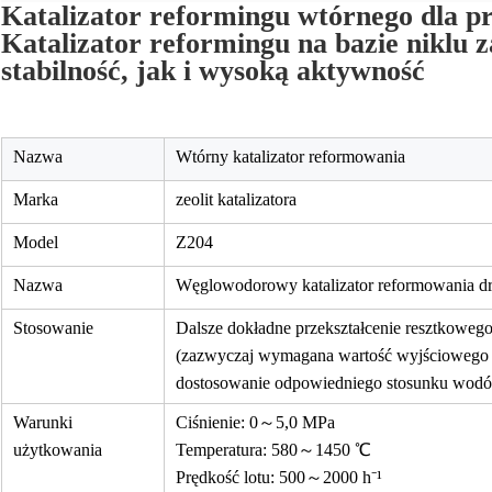
Katalizator reformingu wtórnego dla p
Katalizator reformingu na bazie niklu
stabilność, jak i wysoką aktywność
Nazwa
Wtórny katalizator reformowania
Marka
zeolit ​​katalizatora
Model
Z204
Nazwa
Węglowodorowy katalizator reformowania dr
Stosowanie
Dalsze dokładne przekształcenie resztkowe
(zazwyczaj wymagana wartość wyjściowego m
dostosowanie odpowiedniego stosunku wodór
Warunki
Ciśnienie: 0～5,0 MPa
użytkowania
Temperatura: 580～1450 ℃
Prędkość lotu: 500～2000 h⁻¹