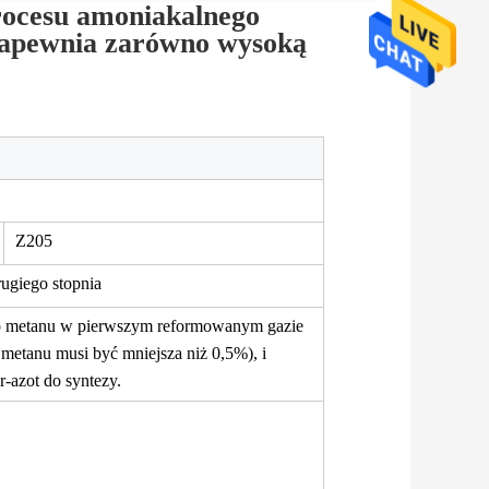
rocesu amoniakalnego
 zapewnia zarówno wysoką
Z205
ugiego stopnia
go metanu w pierwszym reformowanym gazie
etanu musi być mniejsza niż 0,5%), i
-azot do syntezy.