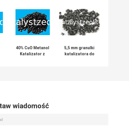
40% CuO Metanol
5,5 mm granulki
Katalizator z
katalizatora do
reformingiem
metanizacji z
parowym
aktywnym
składnikiem niklu
taw wiadomość