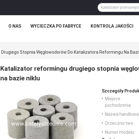
O NAS
WYCIECZKA PO FABRYCE
KONTROLA JAKOŚCI
u Drugiego Stopnia Węglowodorów Do Katalizatora Reformingu Na Bazie
Katalizator reformingu drugiego stopnia węgl
na bazie niklu
Szczegóły Produk
Miejsce
pochodzenia:
Nazwa handlowa
Orzecznictwo:
Numer modelu: