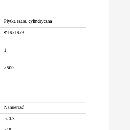
Płytka szara, cylindryczna
Φ19x19x9
1
≥500
Namierzać
＜0.3
≥15