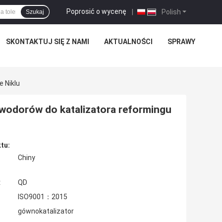
Poprosić o wycenę
|
Polish
Szukaj
SKONTAKTUJ SIĘ Z NAMI
AKTUALNOŚCI
SPRAWY
 Niklu
owodorów do katalizatora reformingu
tu:
Chiny
:
QD
ISO9001：2015
gównokatalizator