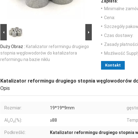
Zapłata:
Minimalne zamów
Cena:
Szczegóły pakow
Czas dostawy:
Zasady płatności
Duży Obraz :
Katalizator reformingu drugiego
stopnia węglowodorów do katalizatora
Możliwość Suppl
reformingu na bazie niklu
Kontakt
Katalizator reformingu drugiego stopnia węglowodorów do 
Opis
Rozmiar:
19*19*9mm
gęst
Al₂O₃(%):
≥88
Temp
Podkreślić:
Katalizator reformingu drugiego stopnia