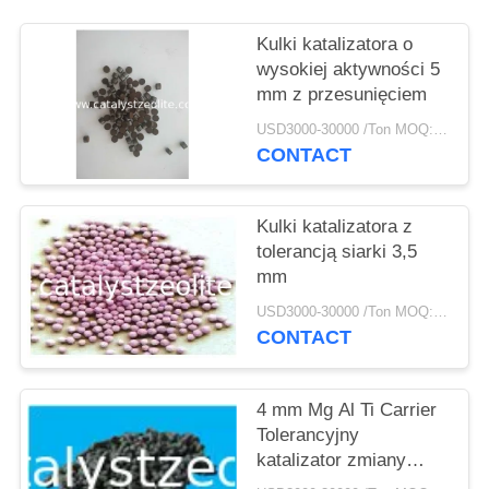
PRIVACY
POLICY
Kulki katalizatora o
wysokiej aktywności 5
mm z przesunięciem
USD3000-30000 /Ton MOQ:1 KG
CONTACT
Kulki katalizatora z
tolerancją siarki 3,5
mm
USD3000-30000 /Ton MOQ:1 KG
CONTACT
4 mm Mg Al Ti Carrier
Tolerancyjny
katalizator zmiany
biegów