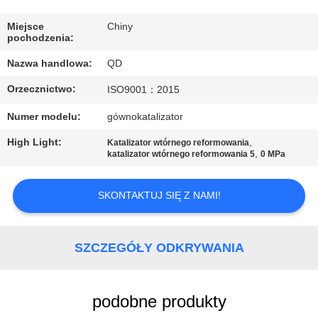
KONTROLA
JAKOŚCI
Miejsce
Chiny
pochodzenia:
Nazwa handlowa:
QD
SKONTAKTUJ
Orzecznictwo:
ISO9001：2015
SIĘ
Z
Numer modelu:
gównokatalizator
NAMI
High Light:
,
Katalizator wtórnego reformowania
,
katalizator wtórnego reformowania 5
0 MPa
AKTUALNOŚCI
SKONTAKTUJ SIĘ Z NAMI!
SPRAWY
SZCZEGÓŁY ODKRYWANIA
SITEMAP
podobne produkty