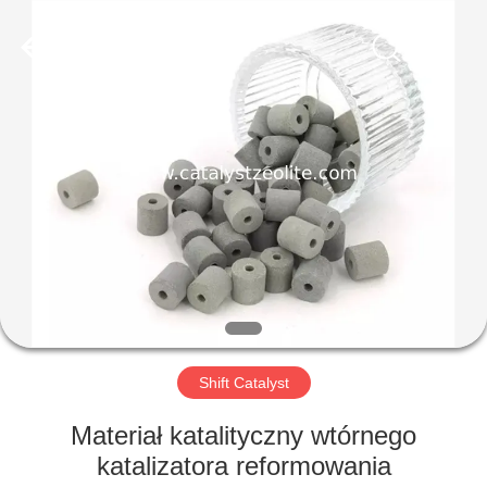
CATALYSTS
GROUP
CO.,LTD.
All
Rights
Reserved.
DOM
PRODUKTY
O
NAS
WYCIECZKA
PO
Shift Catalyst
FABRYCE
Materiał katalityczny wtórnego
katalizatora reformowania