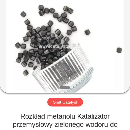
CATALYSTS
GROUP
CO.,LTD.
All
Rights
Reserved.
DOM
PRODUKTY
O
NAS
WYCIECZKA
PO
Shift Catalyst
FABRYCE
Rozkład metanolu Katalizator
przemysłowy zielonego wodoru do