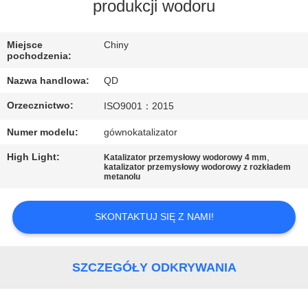
KONTROLA
produkcji wodoru
JAKOŚCI
Miejsce
Chiny
pochodzenia:
SKONTAKTUJ
Nazwa handlowa:
QD
SIĘ
Orzecznictwo:
ISO9001：2015
Z
Numer modelu:
gównokatalizator
NAMI
High Light:
,
Katalizator przemysłowy wodorowy 4 mm
katalizator przemysłowy wodorowy z rozkładem
AKTUALNOŚCI
metanolu
SKONTAKTUJ SIĘ Z NAMI!
SPRAWY
SITEMAP
SZCZEGÓŁY ODKRYWANIA