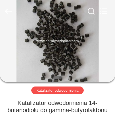
CATALYSTS
GROUP
CO.,LTD.
All
Rights
Reserved.
DOM
PRODUKTY
O
NAS
WYCIECZKA
PO
Katalizator odwodornienia
FABRYCE
Katalizator odwodornienia 14-
butanodiolu do gamma-butyrolaktonu