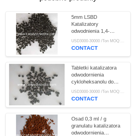
PRIVACY
POLICY
5mm LSBD
Katalizatory
odwodnienia 1,4-
butanodiolu Toγ-
USD3000-30000 /Ton MOQ:1 KG
butyrolaktonu
CONTACT
Tabletki katalizatora
odwodornienia
cykloheksanolu do
cykloheksanonu
USD3000-30000 /Ton MOQ:1 KG
CONTACT
Osad 0,3 ml / g
granulatu katalizatora
odwodornienia