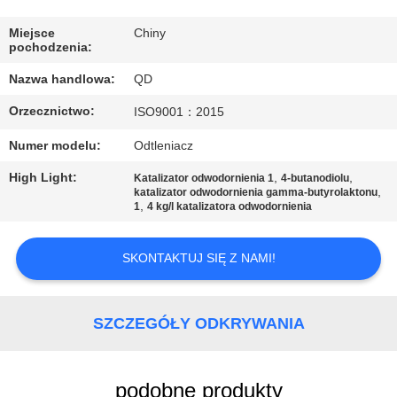
KONTROLA
JAKOŚCI
Miejsce
Chiny
pochodzenia:
Nazwa handlowa:
QD
SKONTAKTUJ
Orzecznictwo:
ISO9001：2015
SIĘ
Z
Numer modelu:
Odtleniacz
NAMI
High Light:
,
,
Katalizator odwodornienia 1
4-butanodiolu
,
katalizator odwodornienia gamma-butyrolaktonu
,
1
4 kg/l katalizatora odwodornienia
AKTUALNOŚCI
SKONTAKTUJ SIĘ Z NAMI!
SPRAWY
SZCZEGÓŁY ODKRYWANIA
SITEMAP
podobne produkty