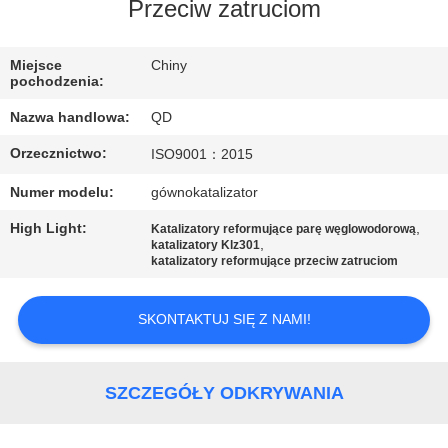
KONTROLA
Przeciw zatruciom
JAKOŚCI
Miejsce
Chiny
pochodzenia:
SKONTAKTUJ
Nazwa handlowa:
QD
SIĘ
Orzecznictwo:
ISO9001：2015
Z
Numer modelu:
gównokatalizator
NAMI
High Light:
,
Katalizatory reformujące parę węglowodorową
,
katalizatory Klz301
AKTUALNOŚCI
katalizatory reformujące przeciw zatruciom
SKONTAKTUJ SIĘ Z NAMI!
SPRAWY
SITEMAP
SZCZEGÓŁY ODKRYWANIA