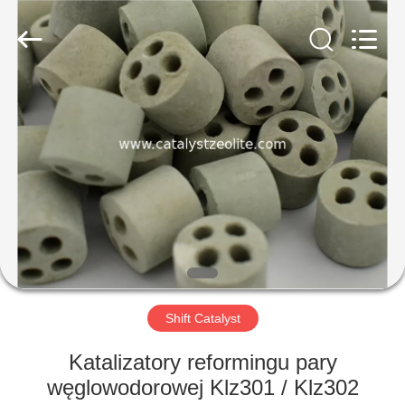
CATALYSTS
GROUP
CO.,LTD.
All
Rights
Reserved.
DOM
PRODUKTY
O
NAS
WYCIECZKA
PO
Shift Catalyst
FABRYCE
Katalizatory reformingu pary
węglowodorowej Klz301 / Klz302