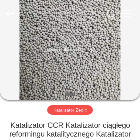
CATALYSTS
GROUP
CO.,LTD.
All
Rights
Reserved.
DOM
PRODUKTY
O
NAS
WYCIECZKA
PO
Katalizator Zeolit
FABRYCE
Katalizator CCR Katalizator ciągłego
reformingu katalitycznego Katalizator