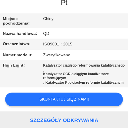
KONTROLA
Pt
JAKOŚCI
Miejsce
Chiny
pochodzenia:
SKONTAKTUJ
Nazwa handlowa:
QD
SIĘ
Orzecznictwo:
ISO9001：2015
Z
Numer modelu:
Zweryfikowano
NAMI
High Light:
Katalyzator ciągłego reformowania katalitycznego
,
AKTUALNOŚCI
Katalyzator CCR o ciągłym katalizatorze
reformującym
,
Katalyzator Pt o ciągłym reformie katalitycznym
SPRAWY
SKONTAKTUJ SIĘ Z NAMI!
SITEMAP
SZCZEGÓŁY ODKRYWANIA