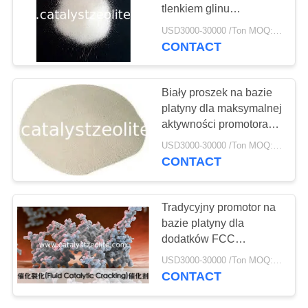
PRIVACY
tlenkiem glinu
POLICY
Katalizator
USD3000-30000 /Ton MOQ:1 KG
CONTACT
Biały proszek na bazie
platyny dla maksymalnej
aktywności promotora
spalania
USD3000-30000 /Ton MOQ:1 KG
CONTACT
Tradycyjny promotor na
bazie platyny dla
dodatków FCC
utleniania CO
USD3000-30000 /Ton MOQ:1 KG
CONTACT