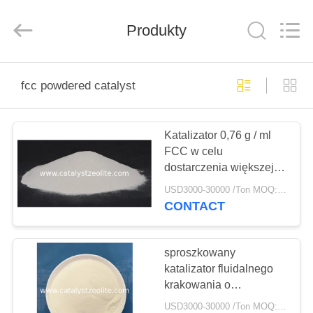
CATALYSTS
GROUP
CO.,LTD.
Produkty
All
Rights
Reserved.
DOM
fcc powdered catalyst
PRODUKTY
Katalizator 0,76 g / ml
FCC w celu
O
dostarczenia większej
NAS
ilości butylenu do
USD3000-30000 /Ton MOQ:1 KG
rafinerii
CONTACT
WYCIECZKA
PO
sproszkowany
katalizator fluidalnego
FABRYCE
krakowania o
powierzchni 350 m2 / G
USD3000-30000 /Ton MOQ:1 KG