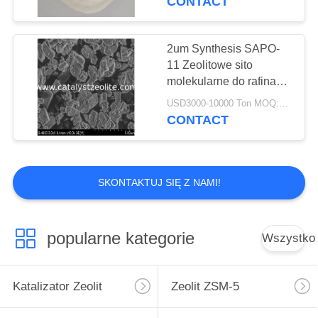
CONTACT
2um Synthesis SAPO-
11 Zeolitowe sito
molekularne do rafinacji
ropy naftowej
USD3000-10000 Ton MOQ:1 KG
CONTACT
SKONTAKTUJ SIĘ Z NAMI!
popularne kategorie
Wszystko
Katalizator Zeolit
Zeolit ​​ZSM-5