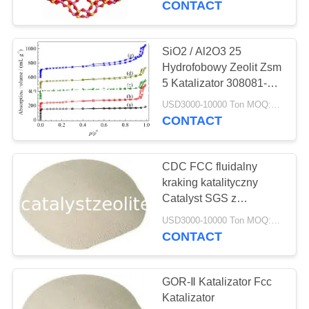
CONTACT
SiO2 / Al2O3 25
Hydrofobowy Zeolit ​​Zsm
5 Katalizator 308081-08-
5
USD3000-10000 Ton MOQ:1 KG
CONTACT
CDC FCC fluidalny
kraking katalityczny
Catalyst SGS z
certyfikatem ISO
USD3000-10000 Ton MOQ:1 szt
CONTACT
GOR-Ⅱ Katalizator Fcc
Katalizator