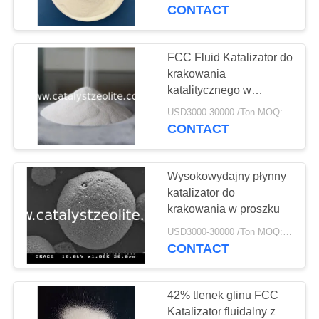
KONTROLA
CONTACT
JAKOŚCI
FCC Fluid Katalizator do
SKONTAKTUJ
krakowania
katalitycznego w
SIĘ
proszku
USD3000-30000 /Ton MOQ:1 KG
Z
CONTACT
NAMI
Wysokowydajny płynny
AKTUALNOŚCI
katalizator do
krakowania w proszku
SPRAWY
USD3000-30000 /Ton MOQ:1 KG
CONTACT
SITEMAP
42% tlenek glinu FCC
Katalizator fluidalny z