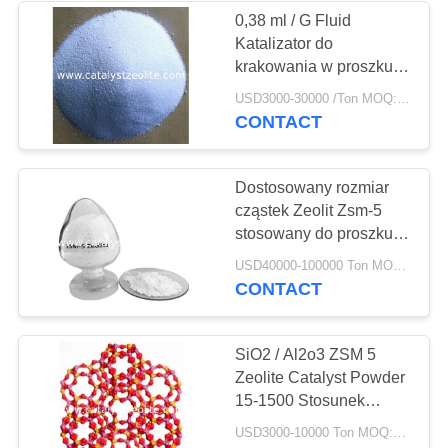
0,38 ml / G Fluid
Katalizator do
krakowania w proszku
Proszek do rafinerii ropy
USD3000-30000 /Ton MOQ:1 KG
naftowej
CONTACT
Dostosowany rozmiar
cząstek Zeolit ​​Zsm-5
stosowany do proszku
katalizatora FCC zsm-5
USD40000-100000 Ton MOQ:1 KG
zsm-5 nano
CONTACT
SiO2 / Al2o3 ZSM 5
Zeolite Catalyst Powder
15-1500 Stosunek
molowy dla FCC
USD3000-10000 Ton MOQ:1 KG