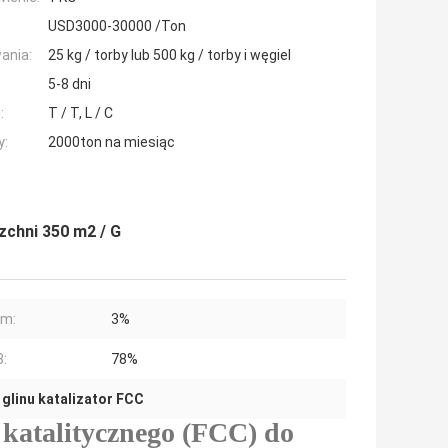
USD3000-30000 /Ton
ania:
25 kg / torby lub 500 kg / torby i węgiel
5-8 dni
:
T / T, L / C
y:
2000ton na miesiąc
zchni 350 m2 / G
um:
3%
:
78%
 glinu katalizator FCC
 katalitycznego (FCC) do