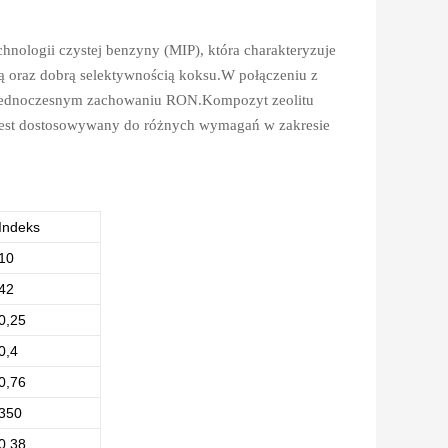
chnologii czystej benzyny (MIP), która charakteryzuje
ną oraz dobrą selektywnością koksu.W połączeniu z
y jednoczesnym zachowaniu RON.Kompozyt zeolitu
jest dostosowywany do różnych wymagań w zakresie
Indeks
10
42
0,25
0,4
0,76
350
0,38