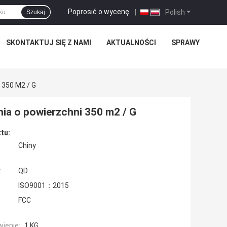
Poprosić o wycenę
|
Polish
Szukaj
SKONTAKTUJ SIĘ Z NAMI
AKTUALNOŚCI
SPRAWY
 350 M2 / G
nia o powierzchni 350 m2 / G
tu:
Chiny
:
QD
ISO9001：2015
FCC
ienie:
1 KG