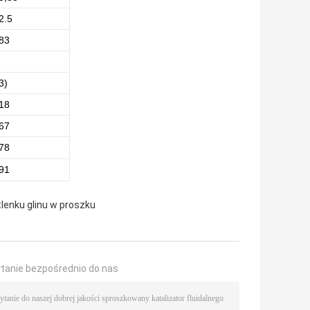
2.5
83
3)
18
67
78
91
lenku glinu w proszku
ytanie bezpośrednio do nas