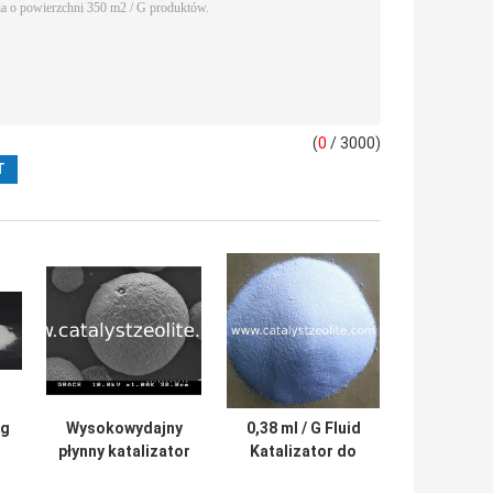
(
0
/ 3000)
 g
Wysokowydajny
0,38 ml / G Fluid
płynny katalizator
Katalizator do
do krakowania w
krakowania w