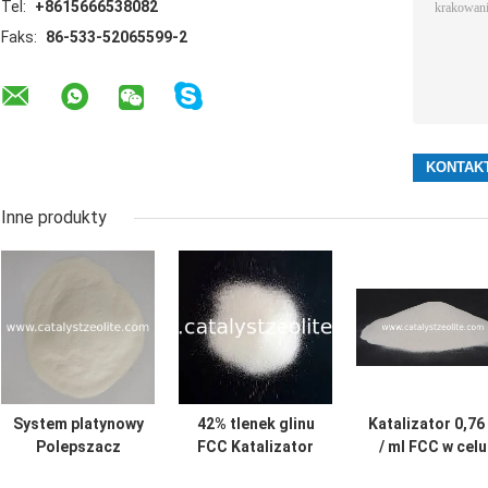
Tel:
+8615666538082
Faks:
86-533-52065599-2
Inne produkty
System platynowy
42% tlenek glinu
Katalizator 0,76
Polepszacz
FCC Katalizator
/ ml FCC w celu
spalania CO
fluidalny z
dostarczenia