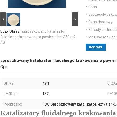
Cena:
Szczegóły pakow
Czas dostawy:
Zasady płatności
Duży Obraz :
sproszkowany katalizator
fluidalnego krakowania o powierzchni 350 m2
Możliwość Suppl
/ G
Kontakt
sproszkowany katalizator fluidalnego krakowania o powier
Opis
Glinka:
42%
0-20
0–40um:
18%
0–108
Podkreślić:
FCC Sproszkowany katalizator
,
42% tlenku
Katalizatory fluidalnego krakowania