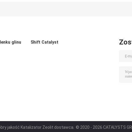
tlenkiem glinu
większej ilości
Katalizator
butylenu do
rafinerii
Zos
lenku glinu
Shift Catalyst
obry jakość Katalizator Zeolit dostawca.
© 2020 - 2026 CATALYSTS GROU