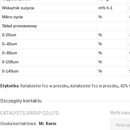
Wskaźnik zużycia
m% h-1
Mikro-życie
%
Skład przesiewowy
0-20um
%
0–40um
%
0–80um
%
0-108um
%
0-149um
%
,
,
Etykietka:
Katalizator fcc w proszku
katalizator fcc w proszku
42% t
Szczegóły kontaktu
CATALYSTS GROUP CO.,LTD
Wyślij zap
Osoba kontaktowa:
Mr. Kevin