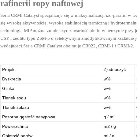
rafinerii ropy naftowej
Seria CRMI Catalyst specjalizuje się w maksymalizacji izo-parafin w te
się wysoką aktywnością, wysoką stabilnością termiczną i hydrotermal
technologią MIP można zmniejszyć zawartość olefin w benzynie prz
USY i zeolitu typu ZSM-5 o selektywnym zmodyfikowanym kształcie 
wydajności.Seria CRMI Catalyst obejmuje CR022, CRMI-1 i CRMI-2.
Projekt
Zjednoczyć
Dyskrecja
w%
Glinka
w%
Tlenek sodu
w%
Tlenek żelaza
w%
Pozorna gęstość nasypowa
g / ml
Powierzchnia
m2 / g
Objętość porów
ml / g