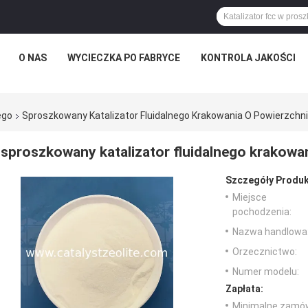
O NAS
WYCIECZKA PO FABRYCE
KONTROLA JAKOŚCI
ego
Sproszkowany Katalizator Fluidalnego Krakowania O Powierzchni
sproszkowany katalizator fluidalnego krakowa
Szczegóły Produk
Miejsce
pochodzenia:
Nazwa handlowa
Orzecznictwo:
Numer modelu:
Zapłata:
Minimalne zamów