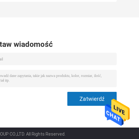
proszku
proszku Proszek
do rafinerii ropy
naftowej
taw wiadomość
P CO.,LTD. All Rights Reserved.