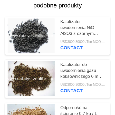
PRIVACY
podobne produkty
POLICY
Katalizator
uwodornienia NiO-
Al2O3 z czarnym
cylindrem 15 mm
USD3000-30000 /Ton MOQ:1 KG
CONTACT
Katalizator do
uwodornienia gazu
koksowniczego 6 mm
Cog-1
USD3000-30000 /Ton MOQ:1 KG
CONTACT
Odporność na
ścieranie 0,7 kg / L