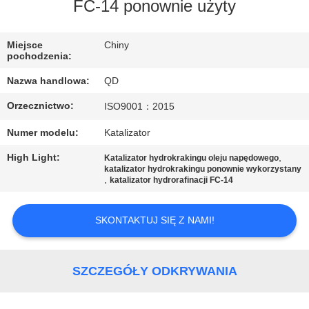
KONTROLA
FC-14 ponownie użyty
JAKOŚCI
Miejsce
Chiny
pochodzenia:
SKONTAKTUJ
Nazwa handlowa:
QD
SIĘ
Orzecznictwo:
ISO9001：2015
Z
Numer modelu:
Katalizator
NAMI
High Light:
,
Katalizator hydrokrakingu oleju napędowego
katalizator hydrokrakingu ponownie wykorzystany
AKTUALNOŚCI
,
katalizator hydrorafinacji FC-14
SKONTAKTUJ SIĘ Z NAMI!
SPRAWY
SITEMAP
SZCZEGÓŁY ODKRYWANIA