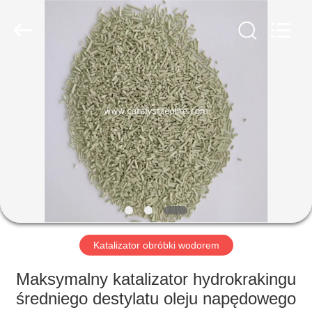
CATALYSTS
GROUP
CO.,LTD.
All
Rights
Reserved.
DOM
PRODUKTY
O
NAS
WYCIECZKA
PO
Katalizator obróbki wodorem
FABRYCE
Maksymalny katalizator hydrokrakingu
średniego destylatu oleju napędowego