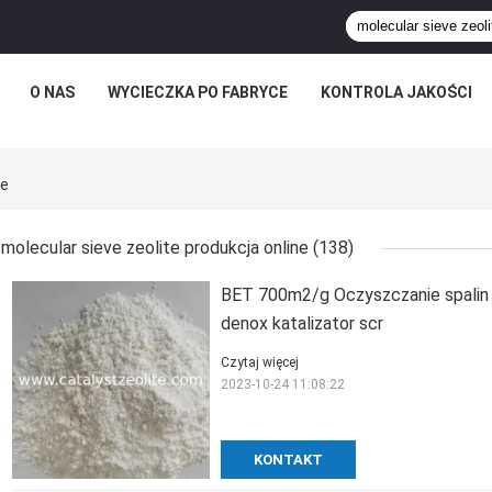
O NAS
WYCIECZKA PO FABRYCE
KONTROLA JAKOŚCI
ne
molecular sieve zeolite produkcja online
(138)
BET 700m2/g Oczyszczanie spalin Si
denox katalizator scr
Czytaj więcej
2023-10-24 11:08:22
KONTAKT