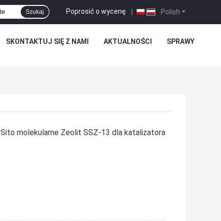
Poprosić o wycenę
|
Polish
Szukaj
SKONTAKTUJ SIĘ Z NAMI
AKTUALNOŚCI
SPRAWY
to molekularne Zeolit ​​SSZ-13 dla katalizatora