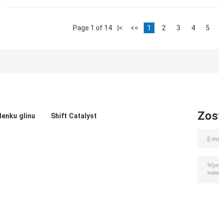
Page 1 of 14
|<
<<
1
2
3
4
5
Zos
lenku glinu
Shift Catalyst