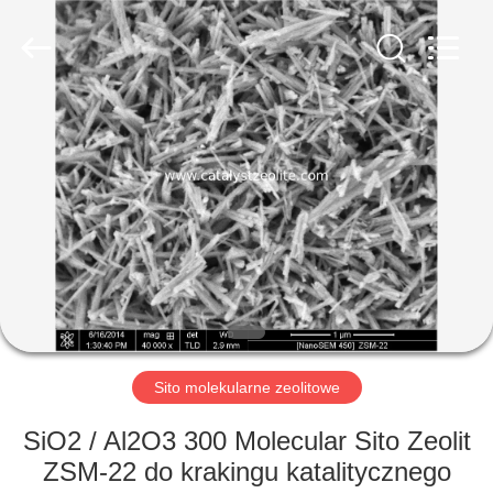
CATALYSTS
GROUP
CO.,LTD.
All
Rights
Reserved.
DOM
PRODUKTY
O
NAS
WYCIECZKA
PO
Sito molekularne zeolitowe
FABRYCE
SiO2 / Al2O3 300 Molecular Sito Zeolit
​​ZSM-22 do krakingu katalitycznego