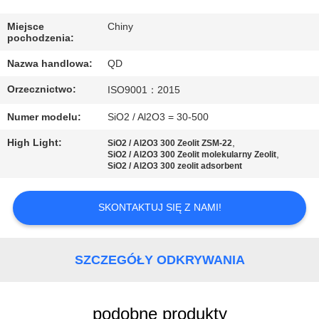
KONTROLA
JAKOŚCI
Miejsce
Chiny
pochodzenia:
Nazwa handlowa:
QD
SKONTAKTUJ
Orzecznictwo:
ISO9001：2015
SIĘ
Z
Numer modelu:
SiO2 / Al2O3 = 30-500
NAMI
High Light:
,
SiO2 / Al2O3 300 Zeolit ​​ZSM-22
,
SiO2 / Al2O3 300 Zeolit ​​molekularny Zeolit
SiO2 / Al2O3 300 zeolit ​​adsorbent
AKTUALNOŚCI
SKONTAKTUJ SIĘ Z NAMI!
SPRAWY
SZCZEGÓŁY ODKRYWANIA
SITEMAP
podobne produkty