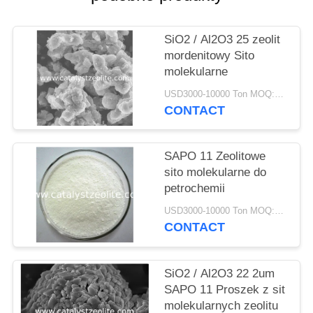
PRIVACY
POLICY
SiO2 / Al2O3 25 zeolit ​​
mordenitowy Sito
molekularne
USD3000-10000 Ton MOQ:1 KG
CONTACT
SAPO 11 Zeolitowe
sito molekularne do
petrochemii
USD3000-10000 Ton MOQ:1 KG
CONTACT
SiO2 / Al2O3 22 2um
SAPO 11 Proszek z sit
molekularnych zeolitu