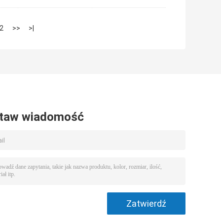
2
>>
>|
taw wiadomość