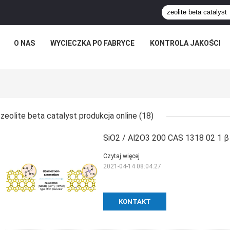
O NAS
WYCIECZKA PO FABRYCE
KONTROLA JAKOŚCI
zeolite beta catalyst produkcja online
(18)
SiO2 / Al2O3 200 CAS 1318 02 1 β S
Czytaj więcej
2021-04-14 08:04:27
KONTAKT