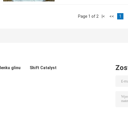
Page 1 of 2
|<
<<
1
Zos
lenku glinu
Shift Catalyst