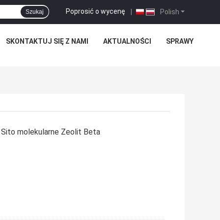
Poprosić o wycenę
|
Polish
Szukaj
SKONTAKTUJ SIĘ Z NAMI
AKTUALNOŚCI
SPRAWY
ito molekularne Zeolit ​​Beta