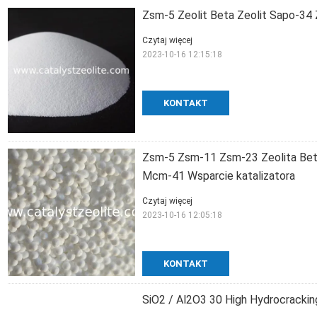
Zsm-5 Zeolit Beta Zeolit Sapo-34 Z
Czytaj więcej
2023-10-16 12:15:18
KONTAKT
Zsm-5 Zsm-11 Zsm-23 Zeolita Beta
Mcm-41 Wsparcie katalizatora
Czytaj więcej
2023-10-16 12:05:18
KONTAKT
SiO2 / Al2O3 30 High Hydrocrackin