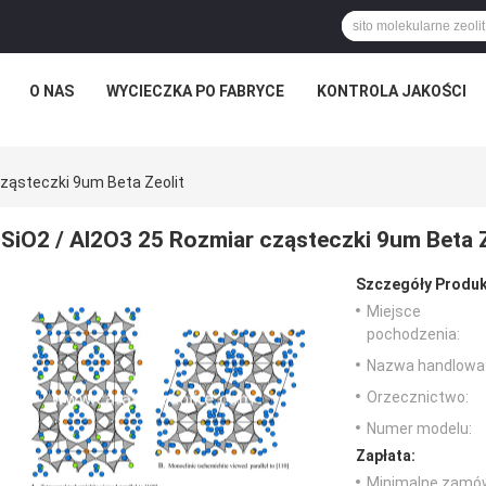
O NAS
WYCIECZKA PO FABRYCE
KONTROLA JAKOŚCI
Cząsteczki 9um Beta Zeolit
SiO2 / Al2O3 25 Rozmiar cząsteczki 9um Beta Z
Szczegóły Produk
Miejsce
pochodzenia:
Nazwa handlowa
Orzecznictwo:
Numer modelu:
Zapłata:
Minimalne zamów