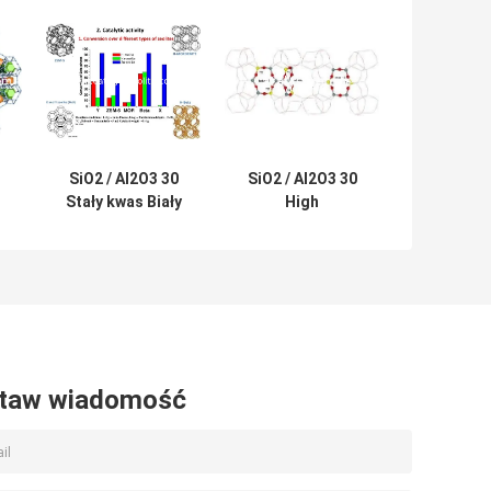
SiO2 / Al2O3 30
SiO2 / Al2O3 30
Stały kwas Biały
High
sproszkowany
Hydrocracking
Zeolit ​​H Beta CAS
Beta Zeolite
1318 02 1
Catalyst
taw wiadomość