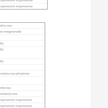
ozproszenie rozproszenia
ozproszenie rozproszenia
alityczna
etr rentgenowski
 N2
 N2
 N2
tometryczna płomienia
hemiczna
rawimetryczna
ozproszenie rozproszenia
ozproszenie rozproszenia