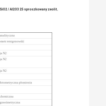
SiO2 / Al2O3 25 sproszkowany zeolit
,
analityczna
ometr rentgenowski
ja N2
ja N2
ja N2
 fotometryczna płomienia
 chemiczna
 grawimetryczna