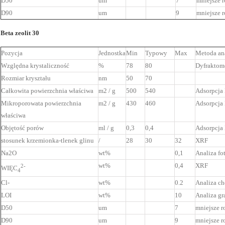
D50
um
7
mniejsze r
D90
um
9
mniejsze r
Beta zeolit ​​30
Pozycja
Jednostka
Min
Typowy
Max
Metoda an
Względna krystaliczność
%
78
80
Dyfraktom
Rozmiar kryształu
nm
50
70
Całkowita powierzchnia właściwa
m2 / g
500
540
Adsorpcja
Mikroporowata powierzchnia
m2 / g
430
460
Adsorpcja
właściwa
Objętość porów
ml / g
0,3
0,4
Adsorpcja
stosunek krzemionka-tlenek glinu
/
28
30
32
XRF
Na2O
wt%
0,1
Analiza fo
wt%
0,4
XRF
2-
WIĘC
4
Cl-
wt%
0.2
Analiza c
LOI
wt%
10
Analiza g
D50
um
7
mniejsze r
D90
um
9
mniejsze r