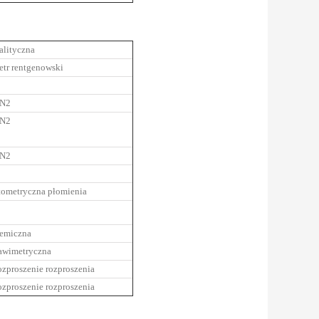
alityczna
etr rentgenowski
 N2
 N2
 N2
tometryczna płomienia
hemiczna
rawimetryczna
ozproszenie rozproszenia
ozproszenie rozproszenia