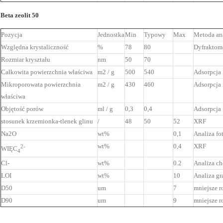
Beta zeolit ​​50
Pozycja
Jednostka
Min
Typowy
Max
Metoda an
Względna krystaliczność
%
78
80
Dyfraktom
Rozmiar kryształu
nm
50
70
Całkowita powierzchnia właściwa
m2 / g
500
540
Adsorpcja
Mikroporowata powierzchnia
m2 / g
430
460
Adsorpcja
właściwa
Objętość porów
ml / g
0,3
0,4
Adsorpcja
stosunek krzemionka-tlenek glinu
/
48
50
52
XRF
Na2O
wt%
0,1
Analiza fo
wt%
0,4
XRF
2-
WIĘC
4
Cl-
wt%
0.2
Analiza c
LOI
wt%
10
Analiza g
D50
um
7
mniejsze r
D90
um
9
mniejsze r