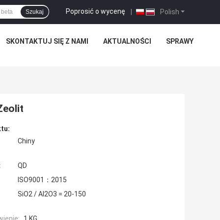
Poprosić o wycenę
|
Polish
Szukaj
SKONTAKTUJ SIĘ Z NAMI
AKTUALNOŚCI
SPRAWY
eolit
tu:
Chiny
:
QD
ISO9001：2015
SiO2 / Al2O3 = 20-150
ienie:
1 KG