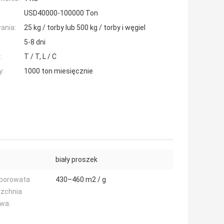
USD40000-100000 Ton
ania:
25 kg / torby lub 500 kg / torby i węgiel
5-8 dni
:
T / T, L / C
y:
1000 ton miesięcznie
biały proszek
oporowata
430–460 m2 / g
rzchnia
wa: