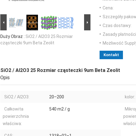
Cena:
Szczegóły pakow
Czas dostawy:
Zasady płatności
Duży Obraz :
SiO2 / Al2O3 25 Rozmiar
cząsteczki 9um Beta Zeolit
Możliwość Suppl
Kontakt
SiO2 / Al2O3 25 Rozmiar cząsteczki 9um Beta Zeolit
Opis
SiO2 / Al2O3:
20–200
kolor:
Całkowita
540 m2 / g
Mikr
powierzchnia
powie
właściwa:
właści
CAS:
1318–02–1