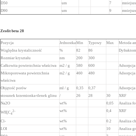
D50
um
7
mniejsze
D90
um
9
mniejsze
Zeolit ​​beta 28
Pozycja
Jednostka
Min
Typowy
Max
Metoda an
Względna krystaliczność
%
82
86
Dyfraktom
Rozmiar kryształu
nm
200
300
Całkowita powierzchnia właściwa
m2 / g
580
600
Adsorpcja
Mikroporowata powierzchnia
m2 / g
460
480
Adsorpcja
właściwa
Objętość porów
ml / g
0,35
0,37
Adsorpcja
stosunek krzemionka-tlenek glinu
/
26
28
30
XRF
Na2O
wt%
0,05
Analiza f
wt%
0,4
XRF
2-
WIĘC
4
Cl-
wt%
0.2
Analiza c
LOI
wt%
10
Analiza g