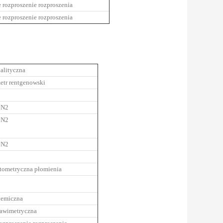
 rozproszenie rozproszenia
 rozproszenie rozproszenia
alityczna
etr rentgenowski
 N2
 N2
 N2
otometryczna płomienia
hemiczna
rawimetryczna