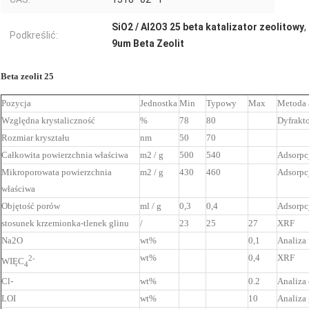
SiO2 / Al2O3 25 beta katalizator zeolitowy
,
Podkreślić:
9um Beta Zeolit
Beta zeolit ​​25
Pozycja
Jednostka
Min
Typowy
Max
Metoda 
Względna krystaliczność
%
78
80
Dyfrakt
Rozmiar kryształu
nm
50
70
Całkowita powierzchnia właściwa
m2 / g
500
540
Adsorpc
Mikroporowata powierzchnia
m2 / g
430
460
Adsorpc
właściwa
Objętość porów
ml / g
0,3
0,4
Adsorpc
stosunek krzemionka-tlenek glinu
/
23
25
27
XRF
Na2O
wt%
0,1
Analiza
wt%
0,4
XRF
2-
WIĘC
4
Cl-
wt%
0.2
Analiza
LOI
wt%
10
Analiza