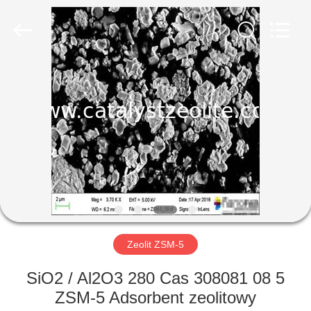
CATALYSTS
GROUP
CO.,LTD.
All
Rights
Reserved.
DOM
PRODUKTY
O
NAS
WYCIECZKA
PO
Zeolit ​​ZSM-5
FABRYCE
SiO2 / Al2O3 280 Cas 308081 08 5
ZSM-5 Adsorbent zeolitowy