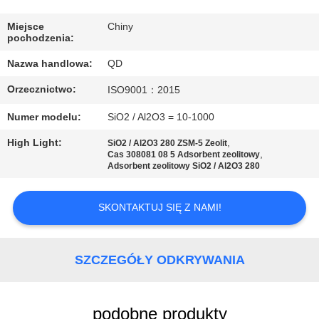
KONTROLA
JAKOŚCI
Miejsce
Chiny
pochodzenia:
Nazwa handlowa:
QD
SKONTAKTUJ
Orzecznictwo:
ISO9001：2015
SIĘ
Z
Numer modelu:
SiO2 / Al2O3 = 10-1000
NAMI
High Light:
,
SiO2 / Al2O3 280 ZSM-5 Zeolit
,
Cas 308081 08 5 Adsorbent zeolitowy
Adsorbent zeolitowy SiO2 / Al2O3 280
AKTUALNOŚCI
SKONTAKTUJ SIĘ Z NAMI!
SPRAWY
SZCZEGÓŁY ODKRYWANIA
SITEMAP
podobne produkty