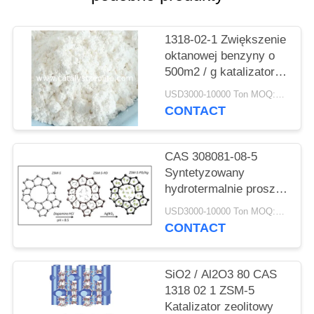
PRIVACY
POLICY
1318-02-1 Zwiększenie
oktanowej benzyny o
500m2 / g katalizatora
zeolitowego ZSM-5
USD3000-10000 Ton MOQ:1 KG
CONTACT
CAS 308081-08-5
Syntetyzowany
hydrotermalnie proszek
katalizatora HZSM 5
USD3000-10000 Ton MOQ:1 KG
CONTACT
SiO2 / Al2O3 80 CAS
1318 02 1 ZSM-5
Katalizator zeolitowy