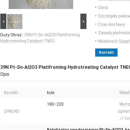
Cena:
Szczegóły pakow
Czas dostawy:
Zasady płatności
Duży Obraz :
39N Pt-Sn-Al2O3 Platifroming
Hydrotreating Catalyst TNEO
Możliwość Suppl
Kontakt
39N Pt-Sn-Al2O3 Platifroming Hydrotreating Catalyst TNE
Opis
Kształt:
kule
Skład
180–220
Wytr
ZAKŁAD:
zgniat
（/ cz
Katalizator uwodorniający Pt-Sn-Al2O3
,
ka