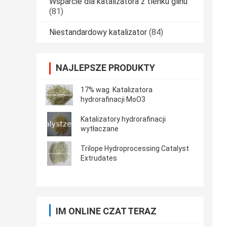
Wsparcie dla katalizatora z tlenku glinu
(81)
Niestandardowy katalizator
(84)
NAJLEPSZE PRODUKTY
17% wag. Katalizatora
hydrorafinacji MoO3
Katalizatory hydrorafinacji
wytłaczane
Trilope Hydroprocessing Catalyst
Extrudates
IM ONLINE CZAT TERAZ