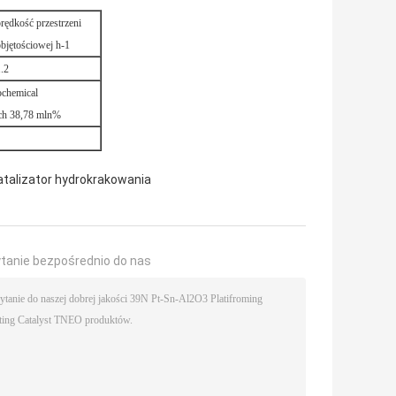
rędkość przestrzeni
bjętościowej h-1
.2
ochemical
ch 38,78 mln%
atalizator hydrokrakowania
ytanie bezpośrednio do nas