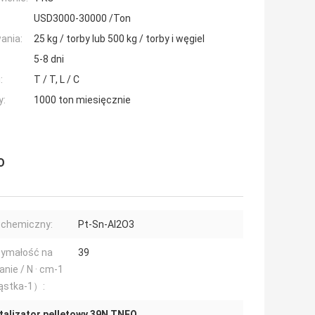
USD3000-30000 /Ton
ania:
25 kg / torby lub 500 kg / torby i węgiel
5-8 dni
:
T / T, L / C
y:
1000 ton miesięcznie
O
 chemiczny:
Pt-Sn-Al2O3
zymałość na
39
anie / N · cm-1
ąstka-1）:
talizator pelletowy 39N TNEO
,