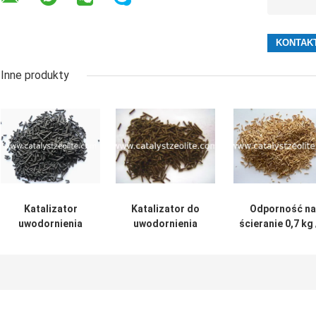
Inne produkty
Katalizator
Katalizator do
Odporność na
uwodornienia
uwodornienia
ścieranie 0,7 kg 
NiO-Al2O3 z
gazu
Katalizatory
czarnym
koksowniczego 6
hydroprocesor
cylindrem 15 mm
mm Cog-1