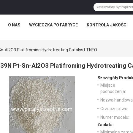
O NAS
WYCIECZKA PO FABRYCE
KONTROLA JAKOŚCI
Sn-Al2O3 Platifroming Hydrotreating Catalyst TNEO
39N Pt-Sn-Al2O3 Platifroming Hydrotreating C
Szczegóły Produk
Miejsce
pochodzenia:
Nazwa handlowa
Orzecznictwo:
Numer modelu:
Zapłata:
Minimalne zamów