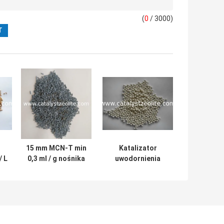
(
0
/ 3000)
15 mm MCN-T min
Katalizator
/ L
0,3 ml / g nośnika
uwodornienia
katalizatora do
acetylenu ACH-10
owe
hydrorafinacji
4,0 mm