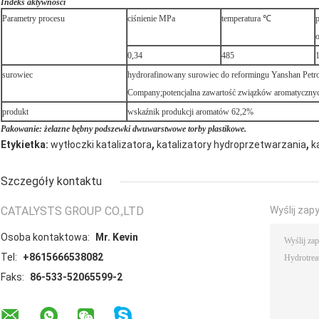
Indeks aktywności
Parametry procesu
ciśnienie MPa
temperatura ℃
p
o
0,34
485
1
surowiec
hydrorafinowany surowiec do reformingu Yanshan Petr
Company;potencjalna zawartość związków aromatyczny
produkt
wskaźnik produkcji aromatów 62,2%
Pakowanie: żelazne bębny podszewki dwuwarstwowe torby plastikowe.
,
,
Etykietka:
wytłoczki katalizatora
katalizatory hydroprzetwarzania
k
Szczegóły kontaktu
CATALYSTS GROUP CO.,LTD
Wyślij zap
Osoba kontaktowa:
Mr. Kevin
Tel:
+8615666538082
Faks:
86-533-52065599-2