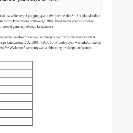
etalu szlachetnego i przyjmująca podwójne metale (Sn-Pt) jako składniki
sam rodzaj katalizatora domowego 3861, katalizatora przemysłowego
 nowej generacji obcego katalizatora.
to rodzaj katalizatora nowej generacji o najniższej zawartości metalu
owego katalizatora R-32 3861 i GCR-10.W podobnych warunkach reakcji
atów.Wydajność zatrzymywania chloru tego rodzaju katalizatora