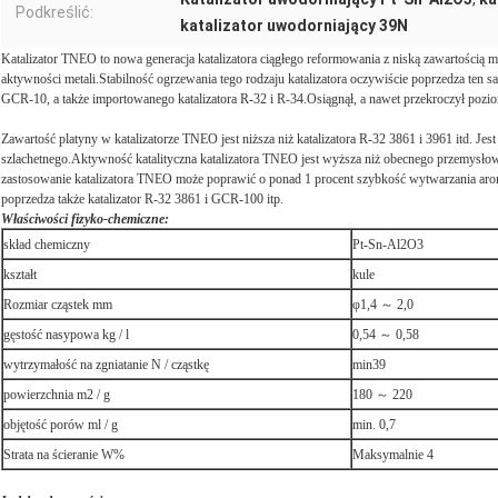
Podkreślić:
katalizator uwodorniający 39N
Katalizator TNEO to nowa generacja katalizatora ciągłego reformowania z niską zawartością m
aktywności metali.Stabilność ogrzewania tego rodzaju katalizatora oczywiście poprzedza ten 
GCR-10, a także importowanego katalizatora R-32 i R-34.Osiągnął, a nawet przekroczył poziom
Zawartość platyny w katalizatorze TNEO jest niższa niż katalizatora R-32 3861 i 3961 itd. Jest 
szlachetnego.Aktywność katalityczna katalizatora TNEO jest wyższa niż obecnego przemysł
zastosowanie katalizatora TNEO może poprawić o ponad 1 procent szybkość wytwarzania arom
poprzedza także katalizator R-32 3861 i GCR-100 itp.
Właściwości fizyko-chemiczne:
skład chemiczny
Pt-Sn-Al2O3
kształt
kule
Rozmiar cząstek mm
φ1,4 ～ 2,0
gęstość nasypowa kg / l
0,54 ～ 0,58
wytrzymałość na zgniatanie N / cząstkę
min39
powierzchnia m2 / g
180 ～ 220
objętość porów ml / g
min. 0,7
Strata na ścieranie W%
Maksymalnie 4