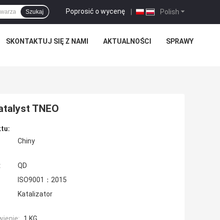
Poprosić o wycenę
|
Polish
Szukaj
SKONTAKTUJ SIĘ Z NAMI
AKTUALNOŚCI
SPRAWY
atalyst TNEO
tu:
Chiny
:
QD
ISO9001：2015
Katalizator
ienie:
1 KG