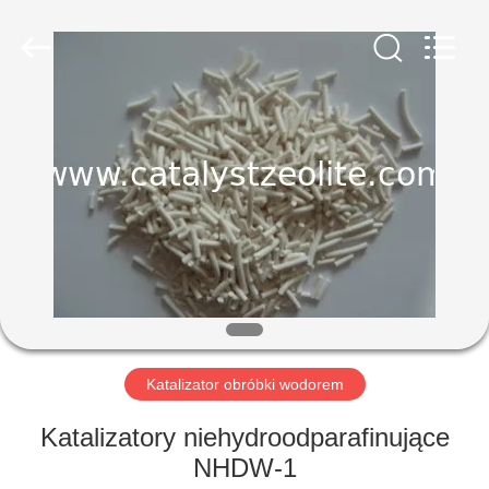
CATALYSTS
GROUP
CO.,LTD.
All
Rights
Reserved.
DOM
PRODUKTY
O
NAS
WYCIECZKA
PO
Katalizator obróbki wodorem
FABRYCE
Katalizatory niehydroodparafinujące
NHDW-1