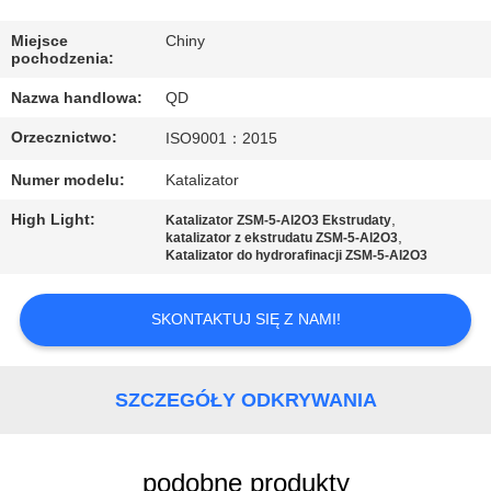
KONTROLA
JAKOŚCI
Miejsce
Chiny
pochodzenia:
Nazwa handlowa:
QD
SKONTAKTUJ
Orzecznictwo:
ISO9001：2015
SIĘ
Z
Numer modelu:
Katalizator
NAMI
High Light:
,
Katalizator ZSM-5-Al2O3 Ekstrudaty
,
katalizator z ekstrudatu ZSM-5-Al2O3
Katalizator do hydrorafinacji ZSM-5-Al2O3
AKTUALNOŚCI
SKONTAKTUJ SIĘ Z NAMI!
SPRAWY
SZCZEGÓŁY ODKRYWANIA
SITEMAP
podobne produkty