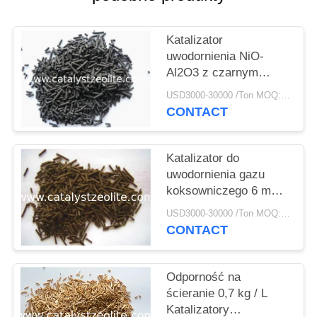
PRIVACY
POLICY
Katalizator
uwodornienia NiO-
Al2O3 z czarnym
cylindrem 15 mm
USD3000-30000 /Ton MOQ:1 KG
CONTACT
Katalizator do
uwodornienia gazu
koksowniczego 6 mm
Cog-1
USD3000-30000 /Ton MOQ:1 KG
CONTACT
Odporność na
ścieranie 0,7 kg / L
Katalizatory