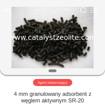
CATALYSTS
GROUP
CO.,LTD.
All
Rights
Reserved.
DOM
PRODUKTY
O
NAS
WYCIECZKA
PO
Agent odsiarczający
FABRYCE
4 mm granulowany adsorbent z
węglem aktywnym SR-20