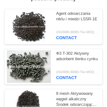
PRIVACY
POLICY
Agent odsiarczania
niklu i miedzi LSSR-1E
USD3000-30000 /Ton MOQ:1 KG
CONTACT
Ф3 T-302 Aktywny
adsorbent tlenku cynku
USD3000-30000 /Ton MOQ:1 KG
CONTACT
8 mesh Aktywowany
węgiel alkaliczny
Środek odsiarczający