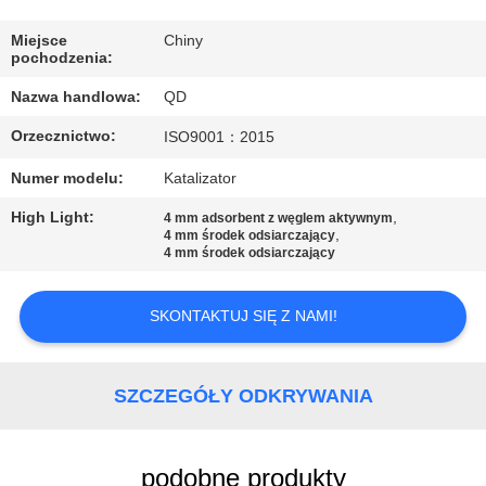
KONTROLA
JAKOŚCI
Miejsce
Chiny
pochodzenia:
Nazwa handlowa:
QD
SKONTAKTUJ
Orzecznictwo:
ISO9001：2015
SIĘ
Z
Numer modelu:
Katalizator
NAMI
High Light:
,
4 mm adsorbent z węglem aktywnym
,
4 mm środek odsiarczający
4 mm środek odsiarczający
AKTUALNOŚCI
SKONTAKTUJ SIĘ Z NAMI!
SPRAWY
SZCZEGÓŁY ODKRYWANIA
SITEMAP
podobne produkty