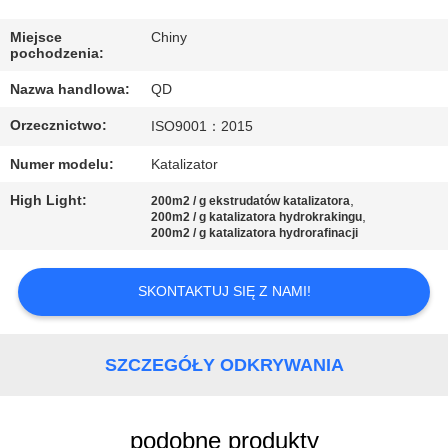
KONTROLA
JAKOŚCI
Miejsce
Chiny
pochodzenia:
Nazwa handlowa:
QD
SKONTAKTUJ
Orzecznictwo:
ISO9001：2015
SIĘ
Z
Numer modelu:
Katalizator
NAMI
High Light:
,
200m2 / g ekstrudatów katalizatora
,
200m2 / g katalizatora hydrokrakingu
200m2 / g katalizatora hydrorafinacji
AKTUALNOŚCI
SKONTAKTUJ SIĘ Z NAMI!
SPRAWY
SZCZEGÓŁY ODKRYWANIA
SITEMAP
podobne produkty