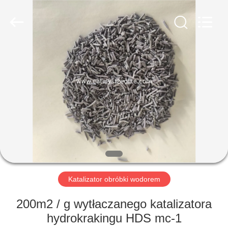
CATALYSTS
GROUP
CO.,LTD.
All
Rights
Reserved.
DOM
PRODUKTY
O
NAS
WYCIECZKA
PO
Katalizator obróbki wodorem
FABRYCE
200m2 / g wytłaczanego katalizatora
hydrokrakingu HDS mc-1