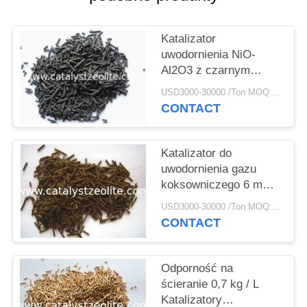
PRIVACY
POLICY
Katalizator
uwodornienia NiO-
Al2O3 z czarnym
cylindrem 15 mm
USD3000-30000 /Ton MOQ:1 KG
CONTACT
Katalizator do
uwodornienia gazu
koksowniczego 6 mm
Cog-1
USD3000-30000 /Ton MOQ:1 KG
CONTACT
Odporność na
ścieranie 0,7 kg / L
Katalizatory