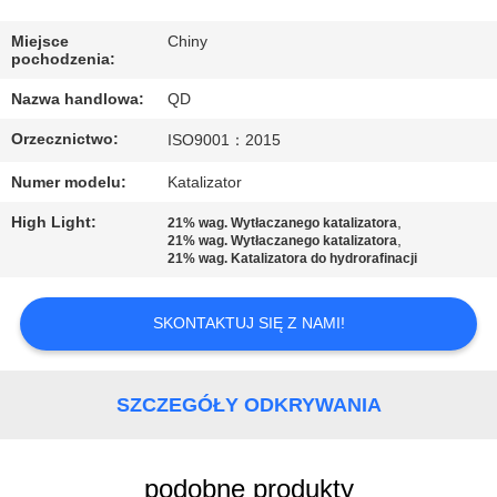
KONTROLA
JAKOŚCI
Miejsce
Chiny
pochodzenia:
Nazwa handlowa:
QD
SKONTAKTUJ
Orzecznictwo:
ISO9001：2015
SIĘ
Z
Numer modelu:
Katalizator
NAMI
High Light:
,
21% wag. Wytłaczanego katalizatora
,
21% wag. Wytłaczanego katalizatora
21% wag. Katalizatora do hydrorafinacji
AKTUALNOŚCI
SKONTAKTUJ SIĘ Z NAMI!
SPRAWY
SZCZEGÓŁY ODKRYWANIA
SITEMAP
podobne produkty