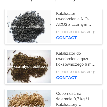
PRIVACY
POLICY
Katalizator
uwodornienia NiO-
Al2O3 z czarnym
cylindrem 15 mm
USD3000-30000 /Ton MOQ:1 KG
CONTACT
Katalizator do
uwodornienia gazu
koksowniczego 6 mm
Cog-1
USD3000-30000 /Ton MOQ:1 KG
CONTACT
Odporność na
ścieranie 0,7 kg / L
Katalizatory