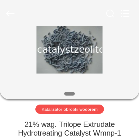
CATALYSTS
GROUP
CO.,LTD.
All
Rights
Reserved.
DOM
PRODUKTY
O
NAS
WYCIECZKA
PO
Katalizator obróbki wodorem
FABRYCE
21% wag. Trilope Extrudate
Hydrotreating Catalyst Wmnp-1