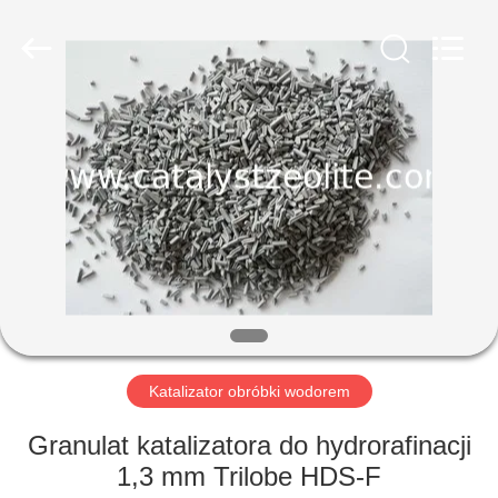
CATALYSTS
GROUP
CO.,LTD.
All
Rights
Reserved.
DOM
PRODUKTY
O
NAS
WYCIECZKA
PO
Katalizator obróbki wodorem
FABRYCE
Granulat katalizatora do hydrorafinacji
1,3 mm Trilobe HDS-F