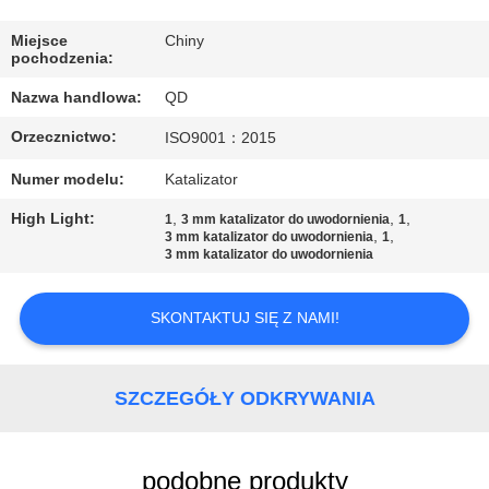
KONTROLA
JAKOŚCI
Miejsce
Chiny
pochodzenia:
Nazwa handlowa:
QD
SKONTAKTUJ
Orzecznictwo:
ISO9001：2015
SIĘ
Z
Numer modelu:
Katalizator
NAMI
High Light:
,
,
,
1
3 mm katalizator do uwodornienia
1
,
,
3 mm katalizator do uwodornienia
1
3 mm katalizator do uwodornienia
AKTUALNOŚCI
SKONTAKTUJ SIĘ Z NAMI!
SPRAWY
SZCZEGÓŁY ODKRYWANIA
SITEMAP
podobne produkty