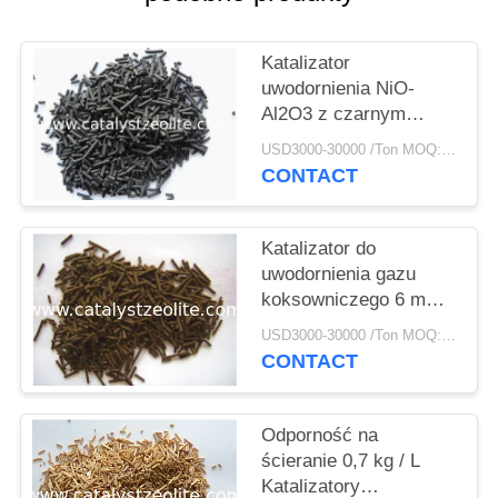
PRIVACY
POLICY
Katalizator
uwodornienia NiO-
Al2O3 z czarnym
cylindrem 15 mm
USD3000-30000 /Ton MOQ:1 KG
CONTACT
Katalizator do
uwodornienia gazu
koksowniczego 6 mm
Cog-1
USD3000-30000 /Ton MOQ:1 KG
CONTACT
Odporność na
ścieranie 0,7 kg / L
Katalizatory