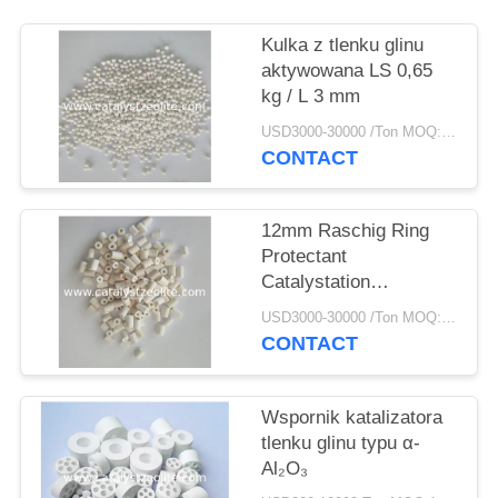
PRIVACY
POLICY
Kulka z tlenku glinu
aktywowana LS 0,65
kg / L 3 mm
USD3000-30000 /Ton MOQ:1 KG
CONTACT
12mm Raschig Ring
Protectant
Catalystation
Protectant
USD3000-30000 /Ton MOQ:1 KG
CONTACT
Wspornik katalizatora
tlenku glinu typu α-
Al₂O₃