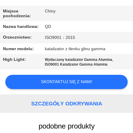
KONTROLA
JAKOŚCI
Miejsce
Chiny
pochodzenia:
Nazwa handlowa:
QD
SKONTAKTUJ
Orzecznictwo:
ISO9001：2015
SIĘ
Z
Numer modelu:
katalizator z tlenku glinu gamma
NAMI
High Light:
,
Wytłaczany katalizator Gamma Alumina
ISO9001 Katalizator Gamma Alumina
AKTUALNOŚCI
SKONTAKTUJ SIĘ Z NAMI!
SPRAWY
SZCZEGÓŁY ODKRYWANIA
SITEMAP
podobne produkty