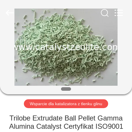
CATALYSTS
GROUP
CO.,LTD.
All
Rights
Reserved.
DOM
PRODUKTY
O
NAS
WYCIECZKA
PO
Wsparcie dla katalizatora z tlenku glinu
FABRYCE
Trilobe Extrudate Ball Pellet Gamma
Alumina Catalyst Certyfikat ISO9001