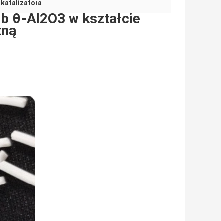
 katalizatora
ub θ-Al2O3 w kształcie
zną