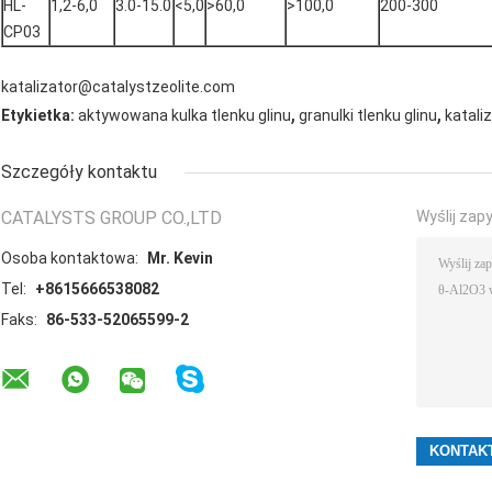
HL-
1,2-6,0
3.0-15.0
<5,0
>60,0
>100,0
200-300
CP03
katalizator@catalystzeolite.com
,
,
Etykietka:
aktywowana kulka tlenku glinu
granulki tlenku glinu
kataliz
Szczegóły kontaktu
CATALYSTS GROUP CO.,LTD
Wyślij zap
Osoba kontaktowa:
Mr. Kevin
Tel:
+8615666538082
Faks:
86-533-52065599-2