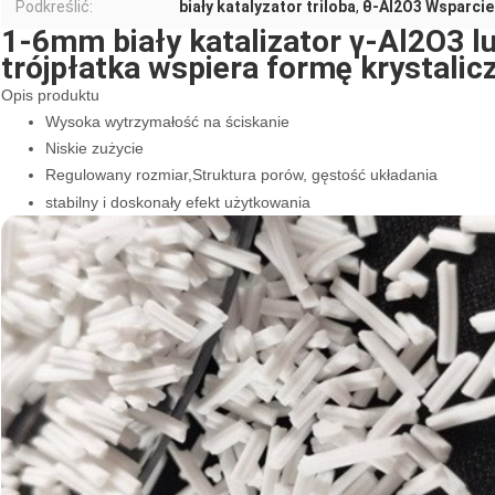
Podkreślić:
biały katalyzator triloba
,
θ-Al2O3 Wsparcie
1-6mm biały katalizator γ-Al2O3 l
trójpłatka wspiera formę krystalic
Opis produktu
Wysoka wytrzymałość na ściskanie
Niskie zużycie
Regulowany rozmiar
,
Struktura porów, gęstość układania
stabilny i doskonały efekt użytkowania