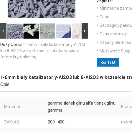
Zapłata:
Minimalne zamów
Cena:
Szczegóły pakow
Czas dostawy:
Zasady płatności
Duży Obraz :
1-6mm biały katalizator γ-Al2O3
lub θ-Al2O3 w kształcie trójpłatka wspiera
Możliwość Suppl
formę krystaliczną
Kontakt
1-6mm biały katalizator γ-Al2O3 lub θ-Al2O3 w kształcie t
Opis
gamma tlenek glinu alfa tlenek glinu
Materiał:
Kszta
gamma
ZAKŁAD:
200–400
rozmi