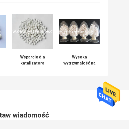
Wsparcie dla
Wysoka
katalizatora
wytrzymałość na
u
tlenku glinu typu
zgniatanie
γ-Al₂O₃
Katalizator z
pierścieniem
nośnym Raschiga
1,5 mm
taw wiadomość