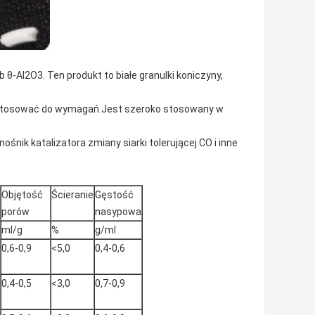
b θ-Al2O3. Ten produkt to białe granulki koniczyny,
ostosować do wymagań.Jest szeroko stosowany w
 nośnik katalizatora zmiany siarki tolerującej CO i inne
Objętość
Ścieranie
Gęstość
porów
nasypowa
ml/g
%
g/ml
0,6-0,9
<5,0
0,4-0,6
0,4-0,5
<3,0
0,7-0,9