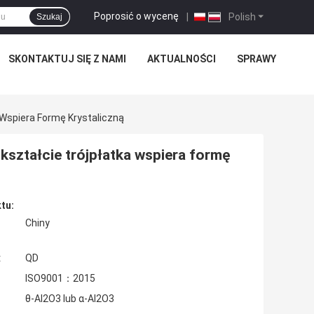
Poprosić o wycenę
|
Polish
Szukaj
SKONTAKTUJ SIĘ Z NAMI
AKTUALNOŚCI
SPRAWY
 Wspiera Formę Krystaliczną
kształcie trójpłatka wspiera formę
tu:
Chiny
:
QD
ISO9001：2015
θ-Al2O3 lub α-Al2O3