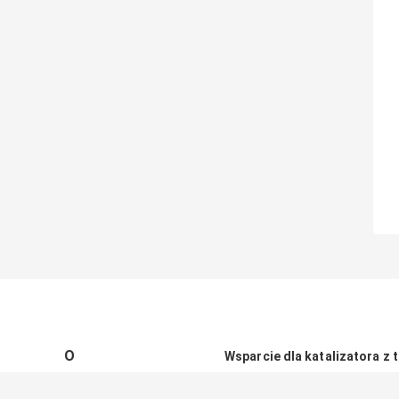
O
Wsparcie dla katalizatora z t
O nas