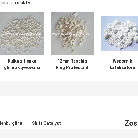
Inne produkty
Kulka z tlenku
12mm Raschig
Wspornik
glinu aktywowana
Ring Protectant
katalizatora
LS 0,65 kg / L 3
Catalystation
tlenku glinu typ
mm
Protectant
α-Al₂O₃
Zos
lenku glinu
Shift Catalyst