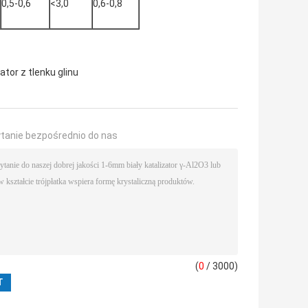
0,5-0,6
<3,0
0,6-0,8
ator z tlenku glinu
ytanie bezpośrednio do nas
(
0
/ 3000)