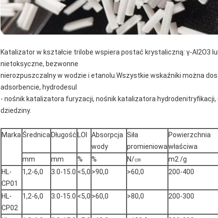
Katalizator w kształcie trilobe wspiera postać krystaliczną: γ-Al2O3 lu
nietoksyczne, bezwonne
nierozpuszczalny w wodzie i etanolu.Wszystkie wskaźniki można d
adsorbencie, hydrodesul
- nośnik katalizatora furyzacji, nośnik katalizatora hydrodenitryfikacji,
dziedziny.
Marka
Średnica
Długość
LOI
Absorpcja
Siła
Powierzchnia
wody
promieniowa
właściwa
mm
mm
%
%
N/㎝
m2 /g
HL-
1,2-6,0
3.0-15.0
<5,0
>90,0
>60,0
200-400
CP01
HL-
1,2-6,0
3.0-15.0
<5,0
>60,0
>80,0
200-300
CP02