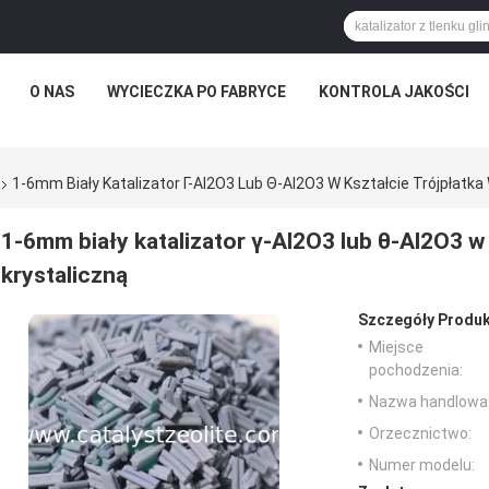
O NAS
WYCIECZKA PO FABRYCE
KONTROLA JAKOŚCI
1-6mm Biały Katalizator Γ-Al2O3 Lub Θ-Al2O3 W Kształcie Trójpłatka
1-6mm biały katalizator γ-Al2O3 lub θ-Al2O3 w 
krystaliczną
Szczegóły Produk
Miejsce
pochodzenia:
Nazwa handlowa
Orzecznictwo:
Numer modelu: