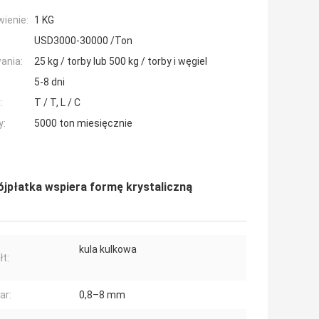
ienie:
1 KG
USD3000-30000 /Ton
ania:
25 kg / torby lub 500 kg / torby i węgiel
5-8 dni
:
T / T, L / C
y:
5000 ton miesięcznie
rójpłatka wspiera formę krystaliczną
kula kulkowa
łt:
ar:
0,8–8 mm