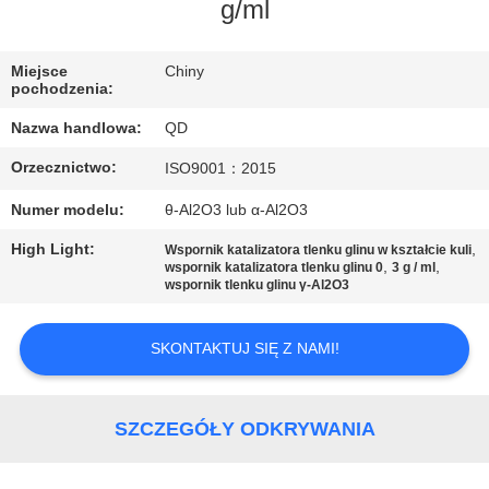
KONTROLA
g/ml
JAKOŚCI
Miejsce
Chiny
pochodzenia:
SKONTAKTUJ
Nazwa handlowa:
QD
SIĘ
Orzecznictwo:
ISO9001：2015
Z
Numer modelu:
θ-Al2O3 lub α-Al2O3
NAMI
High Light:
,
Wspornik katalizatora tlenku glinu w kształcie kuli
,
,
wspornik katalizatora tlenku glinu 0
3 g / ml
AKTUALNOŚCI
wspornik tlenku glinu γ-Al2O3
SKONTAKTUJ SIĘ Z NAMI!
SPRAWY
SITEMAP
SZCZEGÓŁY ODKRYWANIA