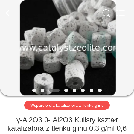
CATALYSTS
GROUP
CO.,LTD.
All
Rights
Reserved.
DOM
PRODUKTY
O
NAS
WYCIECZKA
PO
Wsparcie dla katalizatora z tlenku glinu
FABRYCE
γ-Al2O3 θ- Al2O3 Kulisty kształt
katalizatora z tlenku glinu 0,3 g/ml 0,6