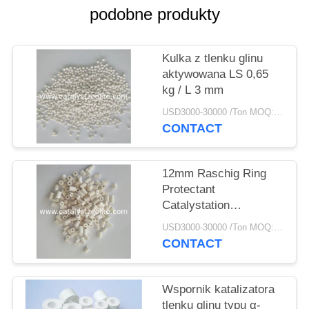
PRIVACY
podobne produkty
POLICY
Kulka z tlenku glinu
aktywowana LS 0,65
kg / L 3 mm
USD3000-30000 /Ton MOQ:1 KG
CONTACT
12mm Raschig Ring
Protectant
Catalystation
Protectant
USD3000-30000 /Ton MOQ:1 KG
CONTACT
Wspornik katalizatora
tlenku glinu typu α-