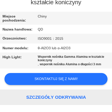
KONTROLA
kształcie koniczyny
JAKOŚCI
Miejsce
Chiny
pochodzenia:
SKONTAKTUJ
Nazwa handlowa:
QD
SIĘ
Orzecznictwo:
ISO9001：2015
Z
Numer modelu:
θ-Al2O3 lub α-Al2O3
NAMI
High Light:
Wspornik nośnika Gamma Alumina w kształcie
koniczyny
,
AKTUALNOŚCI
wspornik nośnika Alumina o długości 3 mm
SKONTAKTUJ SIĘ Z NAMI!
SPRAWY
SITEMAP
SZCZEGÓŁY ODKRYWANIA