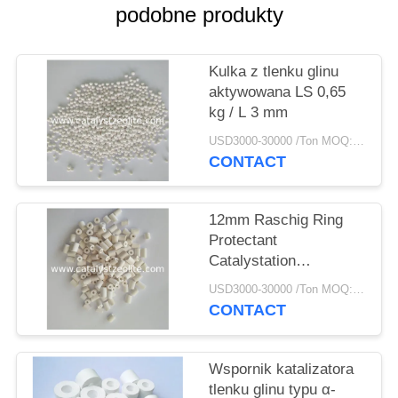
PRIVACY
podobne produkty
POLICY
Kulka z tlenku glinu
aktywowana LS 0,65
kg / L 3 mm
USD3000-30000 /Ton MOQ:1 KG
CONTACT
12mm Raschig Ring
Protectant
Catalystation
Protectant
USD3000-30000 /Ton MOQ:1 KG
CONTACT
Wspornik katalizatora
tlenku glinu typu α-