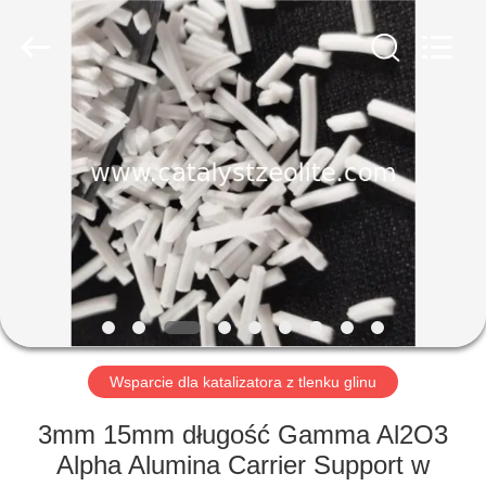
CATALYSTS
GROUP
CO.,LTD.
All
Rights
Reserved.
DOM
PRODUKTY
O
NAS
WYCIECZKA
PO
Wsparcie dla katalizatora z tlenku glinu
FABRYCE
3mm 15mm długość Gamma Al2O3
Alpha Alumina Carrier Support w