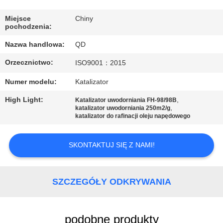
KONTROLA
JAKOŚCI
Miejsce
Chiny
pochodzenia:
Nazwa handlowa:
QD
SKONTAKTUJ
Orzecznictwo:
ISO9001：2015
SIĘ
Z
Numer modelu:
Katalizator
NAMI
High Light:
,
Katalizator uwodorniania FH-98/98B
,
katalizator uwodorniania 250m2/g
katalizator do rafinacji oleju napędowego
AKTUALNOŚCI
SKONTAKTUJ SIĘ Z NAMI!
SPRAWY
SZCZEGÓŁY ODKRYWANIA
SITEMAP
podobne produkty