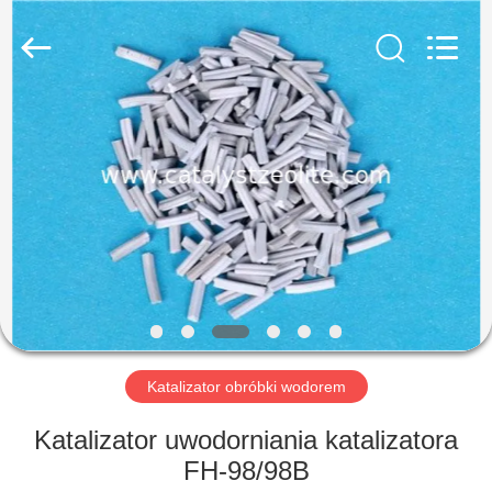
CATALYSTS
GROUP
CO.,LTD.
All
Rights
Reserved.
DOM
PRODUKTY
O
NAS
WYCIECZKA
PO
Katalizator obróbki wodorem
FABRYCE
Katalizator uwodorniania katalizatora
FH-98/98B