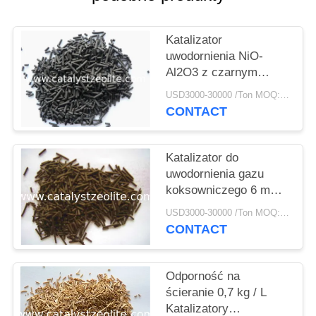
PRIVACY
POLICY
Katalizator
uwodornienia NiO-
Al2O3 z czarnym
cylindrem 15 mm
USD3000-30000 /Ton MOQ:1 KG
CONTACT
Katalizator do
uwodornienia gazu
koksowniczego 6 mm
Cog-1
USD3000-30000 /Ton MOQ:1 KG
CONTACT
Odporność na
ścieranie 0,7 kg / L
Katalizatory