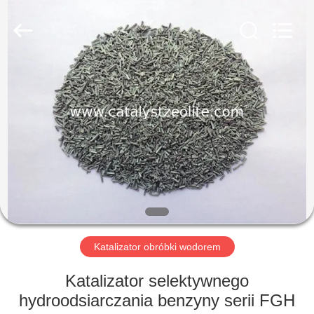
CATALYSTS
GROUP
CO.,LTD.
All
Rights
Reserved.
DOM
PRODUKTY
O
NAS
WYCIECZKA
PO
Katalizator obróbki wodorem
FABRYCE
Katalizator selektywnego
hydroodsiarczania benzyny serii FGH