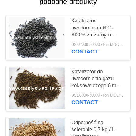
PRIVACY
podobne produkty
POLICY
Katalizator
uwodornienia NiO-
Al2O3 z czarnym
cylindrem 15 mm
USD3000-30000 /Ton MOQ:1 KG
CONTACT
Katalizator do
uwodornienia gazu
koksowniczego 6 mm
Cog-1
USD3000-30000 /Ton MOQ:1 KG
CONTACT
Odporność na
ścieranie 0,7 kg / L