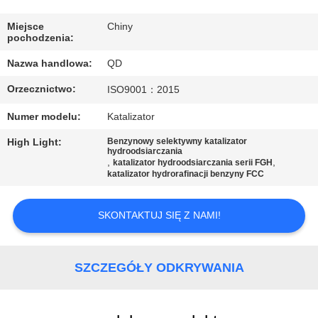
KONTROLA
JAKOŚCI
Miejsce
Chiny
pochodzenia:
Nazwa handlowa:
QD
SKONTAKTUJ
Orzecznictwo:
ISO9001：2015
SIĘ
Z
Numer modelu:
Katalizator
NAMI
High Light:
Benzynowy selektywny katalizator
hydroodsiarczania
,
,
katalizator hydroodsiarczania serii FGH
katalizator hydrorafinacji benzyny FCC
AKTUALNOŚCI
SKONTAKTUJ SIĘ Z NAMI!
SPRAWY
SZCZEGÓŁY ODKRYWANIA
SITEMAP