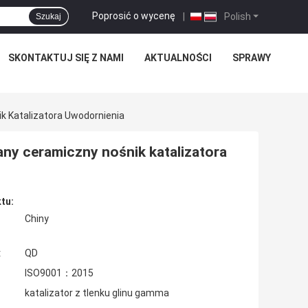
Poprosić o wycenę
|
Polish
Szukaj
SKONTAKTUJ SIĘ Z NAMI
AKTUALNOŚCI
SPRAWY
k Katalizatora Uwodornienia
ny ceramiczny nośnik katalizatora
tu:
Chiny
:
QD
ISO9001：2015
katalizator z tlenku glinu gamma