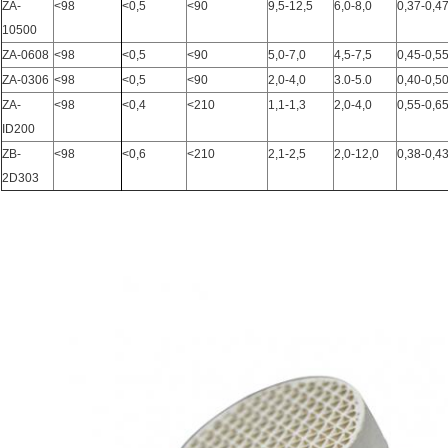
ZA-
<98
<0,5
<90
9,5-12,5
6,0-8,0
0,37-0,4
10500
ZA-0608
<98
<0,5
<90
5,0-7,0
4,5-7,5
0,45-0,5
ZA-0306
<98
<0,5
<90
2,0-4,0
3.0-5.0
0,40-0,5
ZA-
<98
<0,4
<210
1,1-1,3
2,0-4,0
0,55-0,6
ID200
ZB-
<98
<0,6
<210
2,1-2,5
2,0-12,0
0,38-0,4
2D303