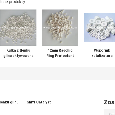
Inne produkty
Kulka z tlenku
12mm Raschig
Wspornik
glinu aktywowana
Ring Protectant
katalizatora
LS 0,65 kg / L 3
Catalystation
tlenku glinu typ
mm
Protectant
α-Al₂O₃
Zos
lenku glinu
Shift Catalyst