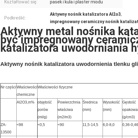
Kształtować się:
pasek i kula i plaster miodu
Aktywny nośnik katalizatora Al2o3
,
Podkreślić:
impregnowany ceramiczny nośnik kataliza
Aktywny metal nośnika kata
być impregnowany ceramic
katalizatora uwodorniania h
Aktywny nośnik katalizatora uwodornienia tlenku gl
Nr części
Właściwości
Właściwości fizyczne
chemiczne
Al2O3,m%
objętość
Powierzchnia
Średnica
Wysokość
Gęstość
porów
właściwa
(mm)
(mm)
opakowa
(ml/g)
(m2/m3)
(g/cm3)
ZA-
<98
<0,5
<90
11,5-14,5
6,0-8,0
0,36-0,4
13500