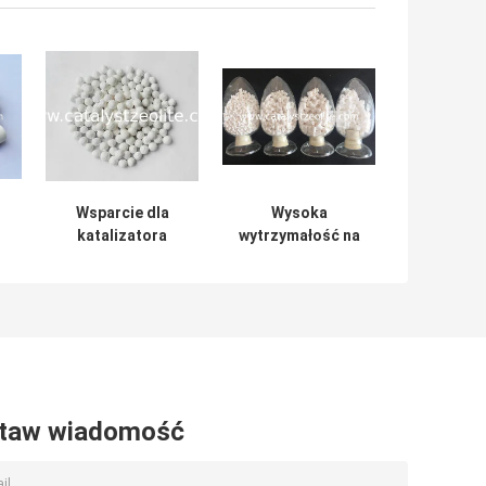
Wsparcie dla
Wysoka
katalizatora
wytrzymałość na
u
tlenku glinu typu
zgniatanie
γ-Al₂O₃
Katalizator z
pierścieniem
nośnym Raschiga
1,5 mm
taw wiadomość