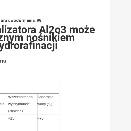
tora uwodornienia
,
99
lizatora Al2o3 może
znym nośnikiem
ydrorafinacji
inu
Wszechstronna
Absorpcja
nia
wytrzymałość
wody (%)
(Newton)
6
<25
<70