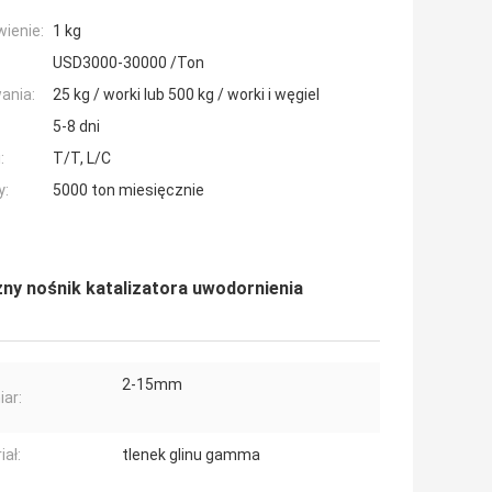
ienie:
1 kg
USD3000-30000 /Ton
ania:
25 kg / worki lub 500 kg / worki i węgiel
5-8 dni
:
T/T, L/C
y:
5000 ton miesięcznie
ny nośnik katalizatora uwodornienia
2-15mm
ar:
iał:
tlenek glinu gamma