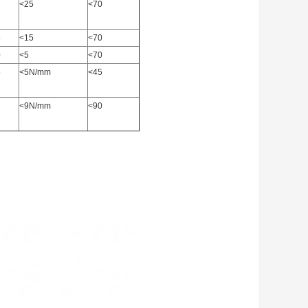
7
<25
<70
5
<15
<70
0
<5
<70
5
<5N/mm
<45
3
<9N/mm
<90