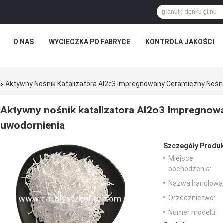
O NAS
WYCIECZKA PO FABRYCE
KONTROLA JAKOŚCI
Aktywny Nośnik Katalizatora Al2o3 Impregnowany Ceramiczny Nośni
Aktywny nośnik katalizatora Al2o3 Impregnowa
uwodornienia
Szczegóły Produk
Miejsce
pochodzenia:
Nazwa handlowa
Orzecznictwo:
Numer modelu: