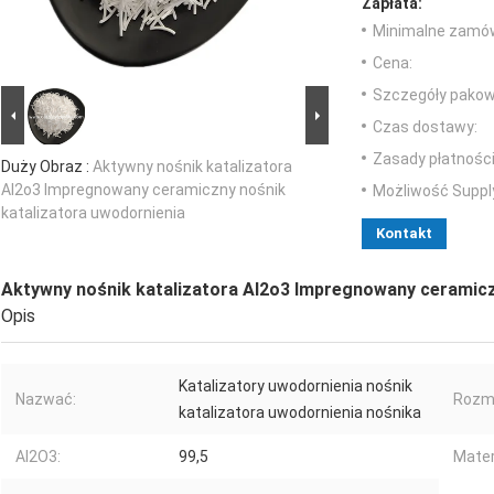
Zapłata:
Minimalne zamów
Cena:
Szczegóły pakow
Czas dostawy:
Zasady płatności
Duży Obraz :
Aktywny nośnik katalizatora
Al2o3 Impregnowany ceramiczny nośnik
Możliwość Suppl
katalizatora uwodornienia
Kontakt
Aktywny nośnik katalizatora Al2o3 Impregnowany ceramicz
Opis
Katalizatory uwodornienia nośnik
Nazwać:
Rozmi
katalizatora uwodornienia nośnika
Al2O3:
99,5
Mater